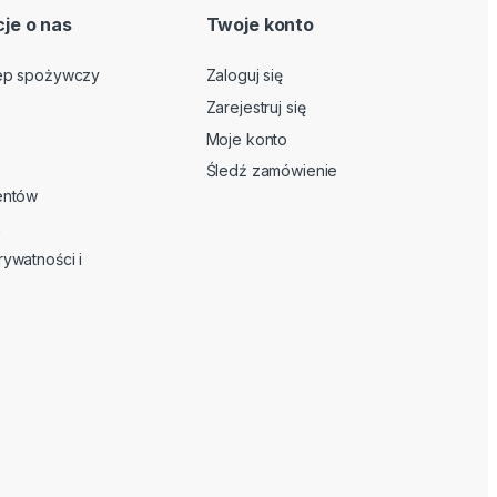
je o nas
Twoje konto
lep spożywczy
Zaloguj się
Zarejestruj się
Moje konto
Śledź zamówienie
ientów
n
rywatności i