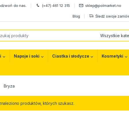
adzwoń do nas.
(+47) 461 12 315
sklep@polmarket.no
Blog
Śledź swoje zamów
or:
i
Napoje i soki
Ciastka i słodycze
Kosmetyki
Bryza
znaleziono produktów, których szukasz.