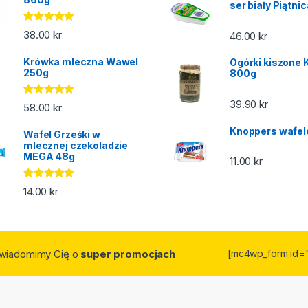
ser biały Piątni
Oceniono
38.00
kr
46.00
kr
5.00
na 5
Krówka mleczna Wawel
Ogórki kiszone 
250g
800g
39.90
kr
Oceniono
58.00
kr
5.00
na 5
Knoppers wafel
Wafel Grześki w
mlecznej czekoladzie
MEGA 48g
11.00
kr
Oceniono
14.00
kr
5.00
na 5
owiadomimy Cię o
super promocjach
[mc4wp_form id=