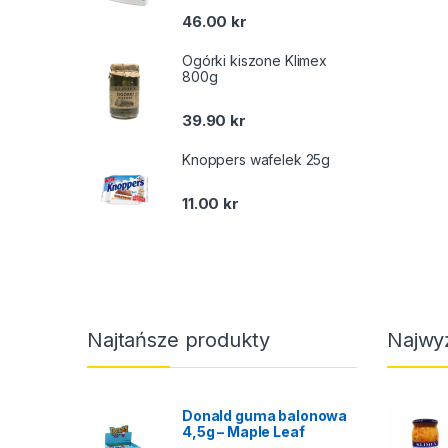
46.00
kr
Ogórki kiszone Klimex
800g
39.90
kr
Knoppers wafelek 25g
11.00
kr
Najtańsze produkty
Najwy
Donald guma balonowa
4,5g – Maple Leaf