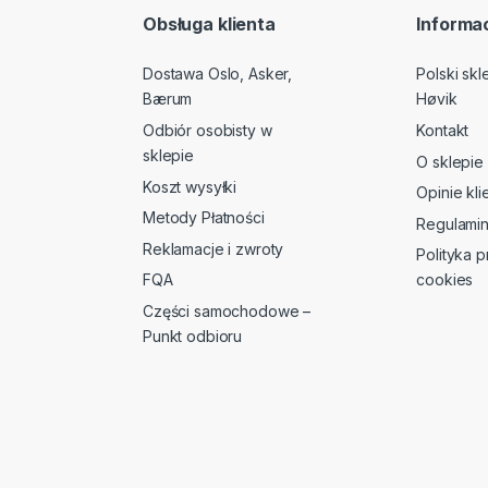
Obsługa klienta
Informac
Dostawa Oslo, Asker,
Polski sk
Bærum
Høvik
Odbiór osobisty w
Kontakt
sklepie
O sklepie
Koszt wysyłki
Opinie kl
Metody Płatności
Regulami
Reklamacje i zwroty
Polityka p
FQA
cookies
Części samochodowe –
Punkt odbioru