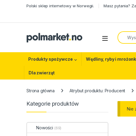
Skip to navigation
Skip to content
Polski sklep internetowy w Norwegii.
Masz pytania? Z
Search f
Open
Produkty spożywcze
Wędliny, ryby i mrożonk
Dla zwierząt
Strona główna
Atrybut produktu: Producent
Kategorie produktów
Nie 
Nowości
(69)