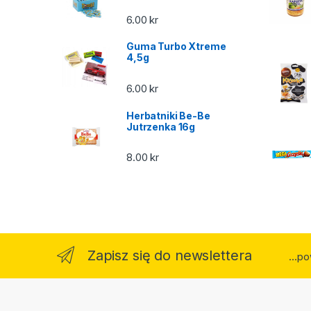
6.00
kr
Guma Turbo Xtreme
4,5g
6.00
kr
Herbatniki Be-Be
Jutrzenka 16g
8.00
kr
Zapisz się do newslettera
...p