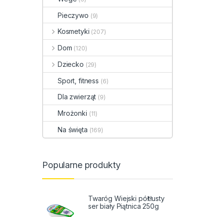
Pieczywo
(9)
Kosmetyki
(207)
Dom
(120)
Dziecko
(29)
Sport, fitness
(6)
Dla zwierząt
(9)
Mrożonki
(11)
Na święta
(169)
Popularne produkty
Twaróg Wiejski półtłusty
ser biały Piątnica 250g