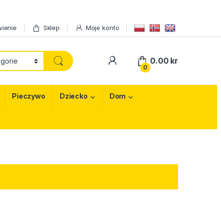
ienie
Sklep
Moje konto
My Account
0.00
kr
0
Pieczywo
Dziecko
Dom