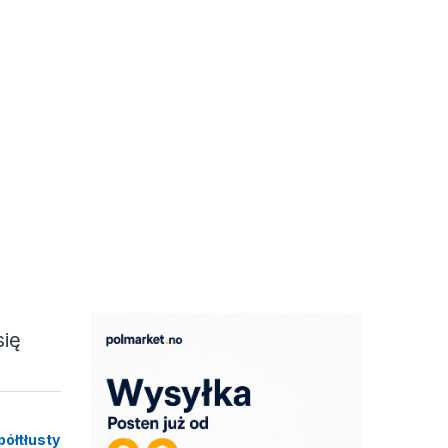
się
półtłusty