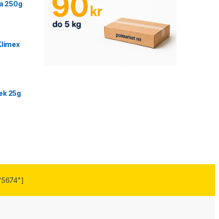
ca 250g
Klimex
ek 25g
"5674"]