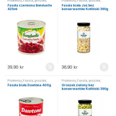
Przetwory
,
Fasola, groszek,
Przetwory
,
Fasola, groszek,
kukurydza
,
Na święta
kukurydza
,
Na święta
Fasola czerwona Bonduelle
Fasola biała Jaś bez
425ml
konserwantów Kotliński 390g
39.90
kr
36.90
kr
Przetwory
,
Fasola, groszek,
Przetwory
,
Fasola, groszek,
kukurydza
kukurydza
,
Na święta
Fasola biała Dawtona 400g
Groszek zielony bez
konserwantów Kotliński 390g