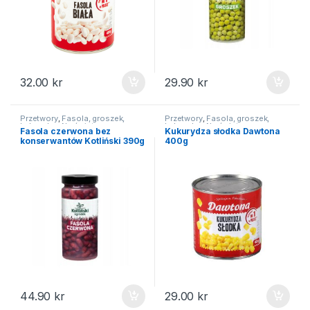
32.00
kr
29.90
kr
Przetwory
,
Fasola, groszek,
Przetwory
,
Fasola, groszek,
kukurydza
,
Na święta
kukurydza
,
Na święta
Fasola czerwona bez
Kukurydza słodka Dawtona
konserwantów Kotliński 390g
400g
44.90
kr
29.00
kr