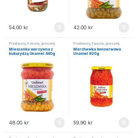
54.00
kr
42.00
kr
Przetwory
,
Fasola, groszek,
Przetwory
,
Fasola, groszek,
kukurydza
,
Na święta
kukurydza
,
Na święta
Mieszanka warzywna z
Marchewka konserwowa
kukurydzą Unamel 440g
Unamel 820g
48.00
kr
59.90
kr