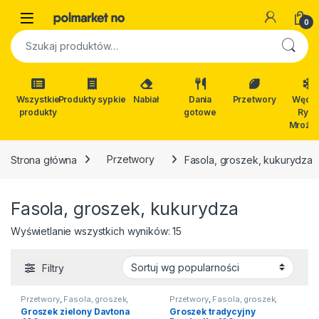
Skip to navigation
Skip to content
Open
0
Szukaj:
Wszystkie
Produkty sypkie
Nabiał
Dania
Przetwory
Wędli
produkty
gotowe
Ryby
Mrożon
Strona główna
Przetwory
Fasola, groszek, kukurydza
Fasola, groszek, kukurydza
Posortowane według popular
Wyświetlanie wszystkich wyników: 15
Filtry
Przetwory
,
Fasola, groszek,
Przetwory
,
Fasola, groszek,
kukurydza
,
Na święta
kukurydza
,
Na święta
Groszek zielony Davtona
Groszek tradycyjny