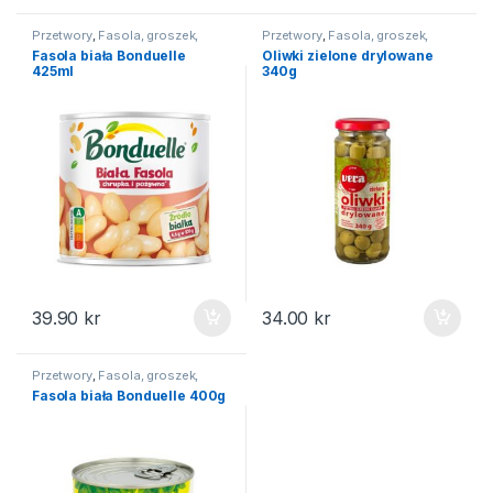
Przetwory
,
Fasola, groszek,
Przetwory
,
Fasola, groszek,
kukurydza
kukurydza
Fasola biała Bonduelle
Oliwki zielone drylowane
425ml
340g
39.90
kr
34.00
kr
Przetwory
,
Fasola, groszek,
kukurydza
Fasola biała Bonduelle 400g