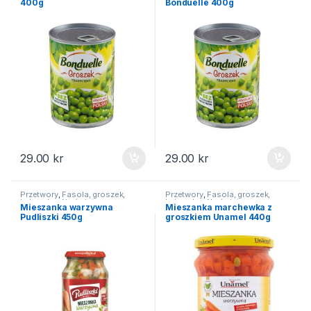
400g
Bonduelle 400g
29.00
kr
29.00
kr
Przetwory
,
Fasola, groszek,
Przetwory
,
Fasola, groszek,
kukurydza
,
Na święta
kukurydza
,
Na święta
Mieszanka warzywna
Mieszanka marchewka z
Pudliszki 450g
groszkiem Unamel 440g