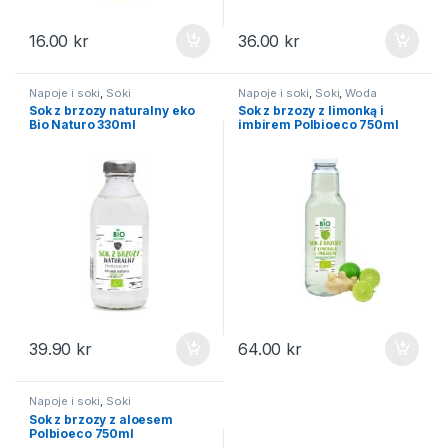
16.00
kr
36.00
kr
Napoje i soki
,
Soki
Napoje i soki
,
Soki
,
Woda
Sok z brzozy naturalny eko
Sok z brzozy z limonką i
Bio Naturo 330ml
imbirem Polbioeco 750ml
39.90
kr
64.00
kr
Napoje i soki
,
Soki
Sok z brzozy z aloesem
Polbioeco 750ml