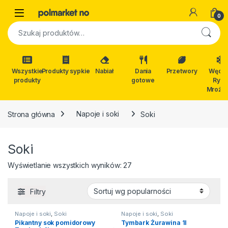
Skip to navigation
Skip to content
Open
0
Szukaj:
Wszystkie
Produkty sypkie
Nabiał
Dania
Przetwory
Wędli
produkty
gotowe
Ryby
Mrożon
Strona główna
Napoje i soki
Soki
Soki
Posortowane według popula
Wyświetlanie wszystkich wyników: 27
Filtry
Napoje i soki
,
Soki
Napoje i soki
,
Soki
Pikantny sok pomidorowy
Tymbark Żurawina 1l