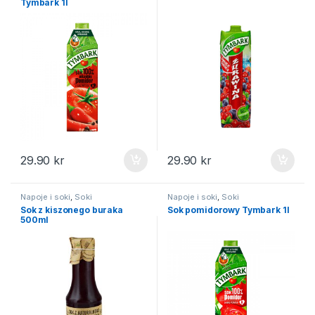
Tymbark 1l
29.90
kr
29.90
kr
Napoje i soki
,
Soki
Napoje i soki
,
Soki
Sok z kiszonego buraka
Sok pomidorowy Tymbark 1l
500ml