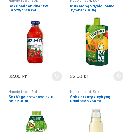
Napoje i soki
,
Soki
Napoje i soki
,
Soki
Sok Pomidor Pikantny
Mus mango dynia jabłko
Tarczyn 300ml
Tymbark 100g
22.00
kr
22.00
kr
Napoje i soki
,
Soki
Napoje i soki
,
Soki
Sok Vege prowansalskie
Sok z brzozy z cytryną
pola 500ml
Polbioeco 750ml