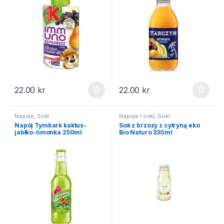
22.00
kr
22.00
kr
Napoje
,
Soki
Napoje i soki
,
Soki
Napój Tymbark kaktus-
Sok z brzozy z cytryną eko
jabłko-limonka 250ml
Bio Naturo 330ml