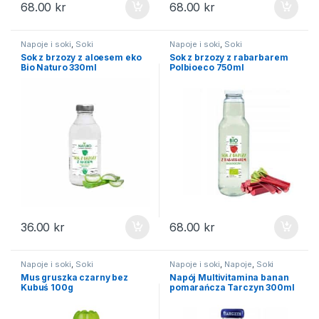
68.00
kr
68.00
kr
Napoje i soki
,
Soki
Napoje i soki
,
Soki
Sok z brzozy z aloesem eko
Sok z brzozy z rabarbarem
Bio Naturo 330ml
Polbioeco 750ml
36.00
kr
68.00
kr
Napoje i soki
,
Soki
Napoje i soki
,
Napoje
,
Soki
Mus gruszka czarny bez
Napój Multivitamina banan
Kubuś 100g
pomarańcza Tarczyn 300ml