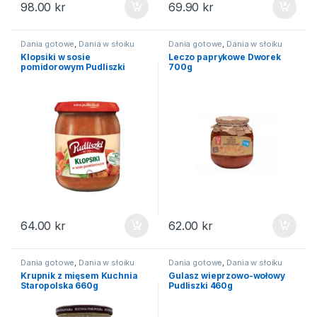
98.00
kr
69.90
kr
Dania gotowe
,
Dania w słoiku
Dania gotowe
,
Dania w słoiku
Klopsiki w sosie
Leczo paprykowe Dworek
pomidorowym Pudliszki
700g
500g
64.00
kr
62.00
kr
Dania gotowe
,
Dania w słoiku
Dania gotowe
,
Dania w słoiku
Krupnik z mięsem Kuchnia
Gulasz wieprzowo-wołowy
Staropolska 660g
Pudliszki 460g