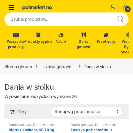
Skip to navigation
Skip to content
Open
0
Szukaj:
Wszystkie
Produkty sypkie
Nabiał
Dania
Przetwory
Wędli
produkty
gotowe
Ryby
Mrożon
Strona główna
Dania gotowe
Dania w słoiku
Dania w słoiku
Posortowane według popula
Wyświetlanie wszystkich wyników: 26
Filtry
Dania gotowe
,
Dania w słoiku
Dania gotowe
,
Dania w słoiku
Bigos z kiełbasą KS 700g
Fasolka po bretońsku z