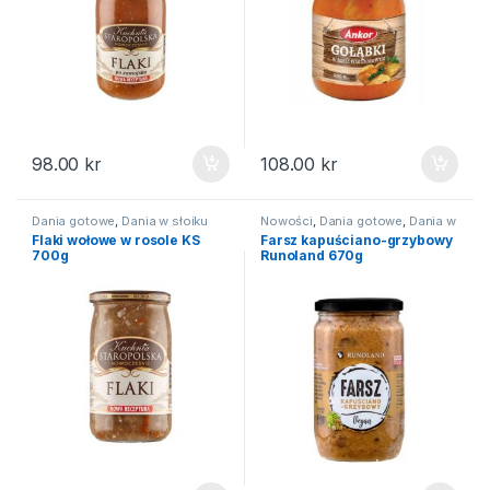
98.00
kr
108.00
kr
Dania gotowe
,
Dania w słoiku
Nowości
,
Dania gotowe
,
Dania w
słoiku
Flaki wołowe w rosole KS
Farsz kapuściano-grzybowy
700g
Runoland 670g