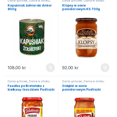
Dania gotowe
,
Dania w słoiku
,
Dania gotowe
,
Dania w słoiku
Zupy gotowe
Kapuśniak żołnierski Ankor
Klopsy w sosie
800g
pomidorowym KS 700g
108.00
kr
92.00
kr
Dania gotowe
,
Dania w słoiku
Dania gotowe
,
Dania w słoiku
Fasolka po Bretońsku z
Gołąbki w sosie
kiełbasą i boczkiem Pudliszki
pomidorowym Pudliszki
610g
590g