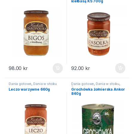
kiełbasą KS 700g
98.00
kr
92.00
kr
Dania gotowe
,
Dania w słoiku
Dania gotowe
,
Dania w słoiku
,
Zupy gotowe
Leczo warzywne 660g
Grochówka żołnierska Ankor
840g