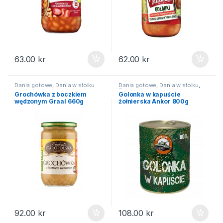
63.00
kr
62.00
kr
Dania gotowe
,
Dania w słoiku
Dania gotowe
,
Dania w słoiku
,
Zupy gotowe
Grochówka z boczkiem
Golonka w kapuście
wędzonym Graal 660g
żołnierska Ankor 800g
92.00
kr
108.00
kr