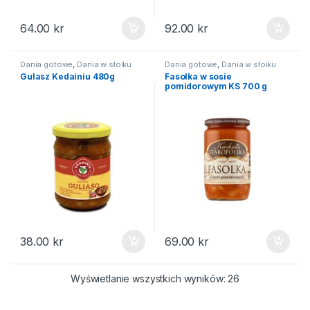
64.00
kr
92.00
kr
Dania gotowe
,
Dania w słoiku
Dania gotowe
,
Dania w słoiku
Gulasz Kedainiu 480g
Fasolka w sosie
pomidorowym KS 700 g
38.00
kr
69.00
kr
Posortowane we
Wyświetlanie wszystkich wyników: 26