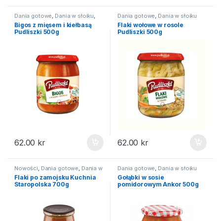
Dania gotowe
,
Dania w słoiku
,
Dania gotowe
,
Dania w słoiku
Na święta
Bigos z mięsem i kiełbasą
Flaki wołowe w rosole
Pudliszki 500g
Pudliszki 500g
62.00
kr
62.00
kr
Nowości
,
Dania gotowe
,
Dania w
Dania gotowe
,
Dania w słoiku
słoiku
Flaki po zamojsku Kuchnia
Gołąbki w sosie
Staropolska 700g
pomidorowym Ankor 500g