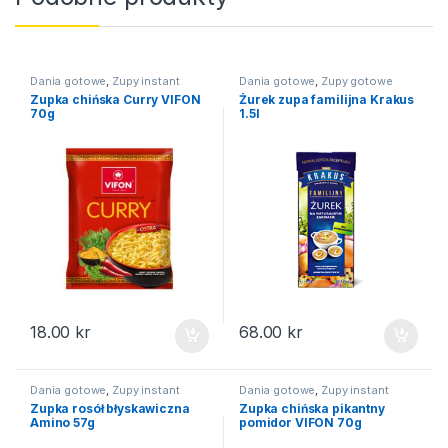
Dania gotowe
,
Zupy instant
Dania gotowe
,
Zupy gotowe
Zupka chińska Curry VIFON
Żurek zupa familijna Krakus
70g
1.5l
18.00
kr
68.00
kr
Dania gotowe
,
Zupy instant
Dania gotowe
,
Zupy instant
Zupka rosół błyskawiczna
Zupka chińska pikantny
Amino 57g
pomidor VIFON 70g