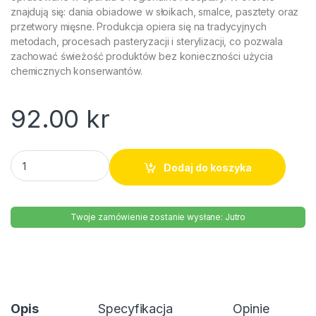
znajdują się: dania obiadowe w słoikach, smalce, pasztety oraz
przetwory mięsne. Produkcja opiera się na tradycyjnych
metodach, procesach pasteryzacji i sterylizacji, co pozwala
zachować świeżość produktów bez konieczności użycia
chemicznych konserwantów.
92.00
kr
Grochówka z boczkiem wędzonym Graal 660g quantity
Dodaj do koszyka
Twoje zamówienie zostanie wysłane: Jutro
Opis
Specyfikacja
Opinie