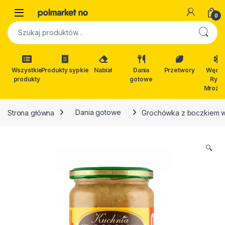
Skip to navigation
Skip to content
Open
0
Szukaj:
Wszystkie
Produkty sypkie
Nabiał
Dania
Przetwory
Wędli
produkty
gotowe
Ryby
Mrożon
Strona główna
Dania gotowe
Grochówka z boczkiem 
🔍