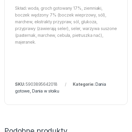
Skład
:
woda, groch gotowany 17%, ziemniaki,
boczek wędzony 7% (boczek wieprzowy, sól),
marchew, ekstrakty przypraw, sól, glukoza,
przyprawy (zawierają seler), seler, warzywa suszone
(pasternak, marchew, cebula, pietruszka nać),
majeranek.
SKU:
5903895642018
Kategorie:
Dania
gotowe
,
Dania w słoiku
Podobne produkty