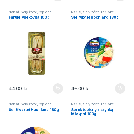
Nabiał
,
Sery żółte, topione
Nabiał
,
Sery żółte, topione
Faruki Mlekovita 100g
Ser Mixtet Hochland 180g
44.00
kr
46.00
kr
Nabiał
,
Sery żółte, topione
Nabiał
,
Sery żółte, topione
Ser Kwartet Hochland 180g
Serek topiony z szynką
Mlekpol 100g