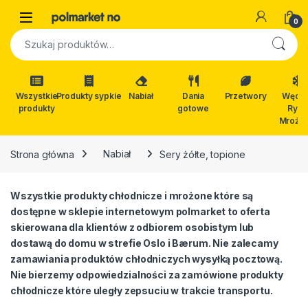
Skip to navigation
Skip to content
Open
0
Szukaj:
Wszystkie
Produkty sypkie
Nabiał
Dania
Przetwory
Wędli
produkty
gotowe
Ryby
Mrożon
Strona główna
Nabiał
Sery żółte, topione
Wszystkie produkty chłodnicze i mrożone które są
dostępne w sklepie internetowym polmarket to oferta
skierowana dla klientów z odbiorem osobistym lub
dostawą do domu w strefie Oslo i Bærum. Nie zalecamy
zamawiania produktów chłodniczych wysyłką pocztową.
Nie bierzemy odpowiedzialności za zamówione produkty
chłodnicze które uległy zepsuciu w trakcie transportu.