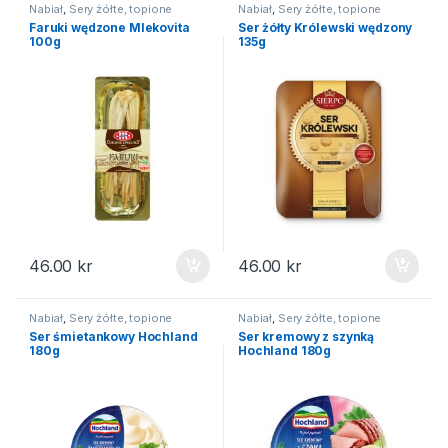
Nabiał
,
Sery żółte, topione
Nabiał
,
Sery żółte, topione
Faruki wędzone Mlekovita
Ser żółty Królewski wędzony
100g
135g
46.00
kr
46.00
kr
Nabiał
,
Sery żółte, topione
Nabiał
,
Sery żółte, topione
Ser śmietankowy Hochland
Ser kremowy z szynką
180g
Hochland 180g