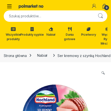
Skip to navigation
Skip to content
Open
0
Szukaj:
Wszystkie
Produkty sypkie
Nabiał
Dania
Przetwory
Wędli
produkty
gotowe
Ryby
Mrożon
Strona główna
Nabiał
Ser kremowy z szynką Hochland
🔍