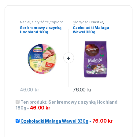
Nabiał
,
Sery żółte, topione
Słodycze i ciastka
,
Cukierki
Ser kremowy z szynką
Czekoladki Malaga
Hochland 180g
Wawel 330g
46.00
kr
76.00
kr
Ten produkt:
Ser kremowy z szynką Hochland
46.00
kr
180g
-
76.00
kr
Czekoladki Malaga Wawel 330g
-