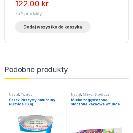
122.00
kr
za
2
produkty
Dodaj wszystko do koszyka
Podobne produkty
Nabiał
,
Twarogi
Nabiał
,
Mleko
,
Słodycze i
ciastka
,
Inne słodycze
Serek Puszysty naturalny
Mleko zagęszczone
Piątnica 150g
słodzone kakaowe w tubce
150g