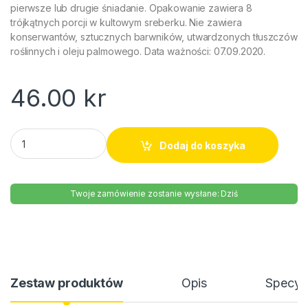
pierwsze lub drugie śniadanie. Opakowanie zawiera 8
trójkątnych porcji w kultowym sreberku. Nie zawiera
konserwantów, sztucznych barwników, utwardzonych tłuszczów
roślinnych i oleju palmowego. Data ważności: 07.09.2020.
46.00
kr
Ser kremowy z szynką Hochland 180g quantity
Dodaj do koszyka
Twoje zamówienie zostanie wysłane: Dziś
Zestaw produktów
Opis
Specyfi