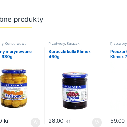
bne produkty
ry
,
Konserwowe
Przetwory
,
Buraczki
Przetwory
święta
ony marynowane
Buraczki kulki Klimex
Pieczar
x 680g
460g
Klimex 
00
kr
28.00
kr
59.00