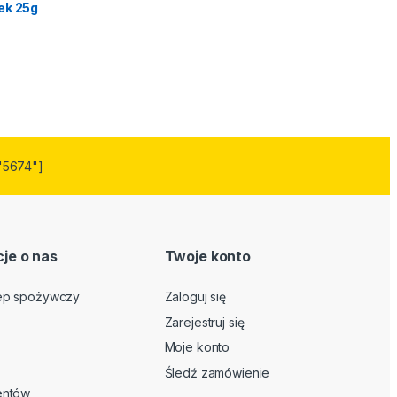
ek 25g
"5674"]
je o nas
Twoje konto
lep spożywczy
Zaloguj się
Zarejestruj się
Moje konto
Śledź zamówienie
ientów