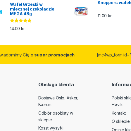
Knoppers wafel
Wafel Grześki w
mlecznej czekoladzie
MEGA 48g
11.00
kr
Oceniono
14.00
kr
5.00
na 5
owiadomimy Cię o
super promocjach
[mc4wp_form id=
Obsługa klienta
Informac
Dostawa Oslo, Asker,
Polski sk
Bærum
Høvik
Odbiór osobisty w
Kontakt
sklepie
O sklepie
Koszt wysyłki
Opinie kl