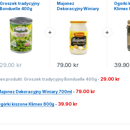
święta
Groszek tradycyjny
Majonez
Ogórki 
Bonduelle 400g
Dekoracyjny Winiary
Klimex
700ml
29.00
kr
79.00
kr
39.9
29.00
kr
en produkt:
Groszek tradycyjny Bonduelle 400g
-
79.00
kr
ajonez Dekoracyjny Winiary 700ml
-
39.90
kr
górki kiszone Klimex 800g
-