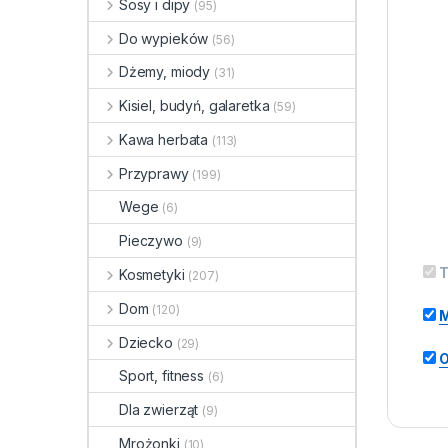
Sosy i dipy
(95)
Do wypieków
(56)
Dżemy, miody
(31)
Kisiel, budyń, galaretka
(59)
Kawa herbata
(113)
Przyprawy
(199)
Wege
(6)
Pieczywo
(9)
T
Kosmetyki
(207)
Dom
(120)
M
Dziecko
(29)
O
Sport, fitness
(6)
Dla zwierząt
(9)
Mrożonki
(10)