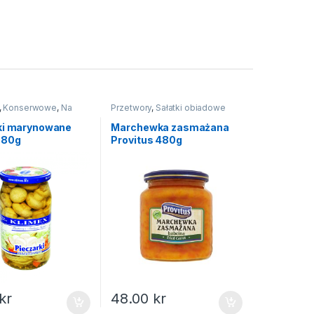
,
Konserwowe
,
Na
Przetwory
,
Sałatki obiadowe
ki marynowane
Marchewka zasmażana
780g
Provitus 480g
kr
48.00
kr