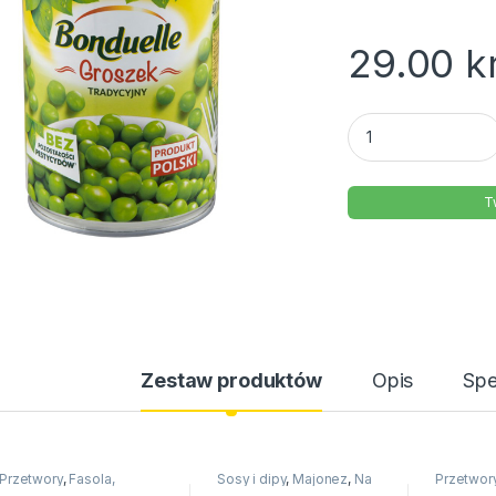
29.00
k
Groszek tradycyjny
T
Zestaw produktów
Opis
Spe
Przetwory
,
Fasola,
Sosy i dipy
,
Majonez
,
Na
Przetwor
groszek, kukurydza
,
Na
święta
święta