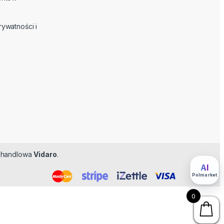
n
rywatności i
ma handlowa
Vidaro
.
Feromoner
AI
Polmarket
0