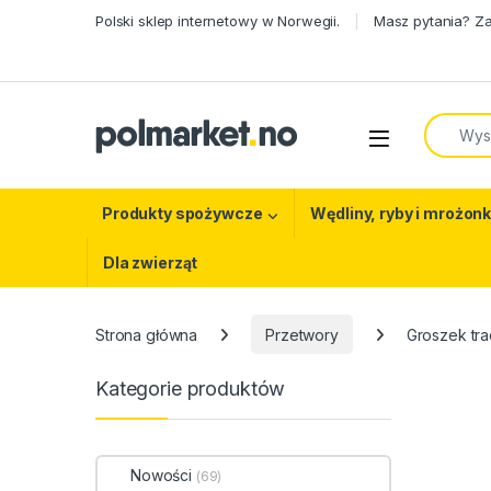
Skip to navigation
Skip to content
Polski sklep internetowy w Norwegii.
Masz pytania? Z
Search f
Open
Produkty spożywcze
Wędliny, ryby i mrożonk
Dla zwierząt
Strona główna
Przetwory
Groszek tr
Kategorie produktów
Nowości
(69)