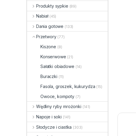
Produkty sypkie
(89)
Nabiał
(45)
Dania gotowe
(133)
Przetwory
(77)
Kiszone
(8)
Konserwowe
(21)
Sałatki obiadowe
(14)
Buraczki
(11)
Fasola, groszek, kukurydza
(15)
Owoce, kompoty
(7)
Wędliny ryby mrożonki
(141)
Napoje i soki
(141)
Słodycze i ciastka
(303)