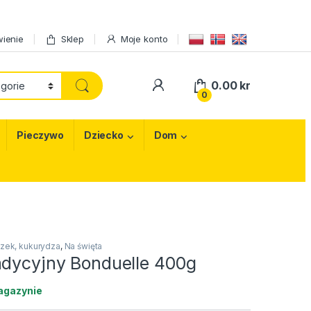
ienie
Sklep
Moje konto
My Account
0.00
kr
0
Pieczywo
Dziecko
Dom
szek, kukurydza
,
Na święta
adycyjny Bonduelle 400g
agazynie