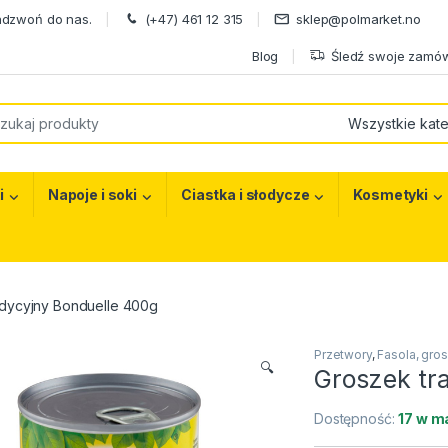
adzwoń do nas.
(+47) 461 12 315
sklep@polmarket.no
Blog
Śledź swoje zamów
or:
i
Napoje i soki
Ciastka i słodycze
Kosmetyki
adycyjny Bonduelle 400g
Przetwory
,
Fasola, gro
🔍
Groszek tr
Dostępność:
17 w m