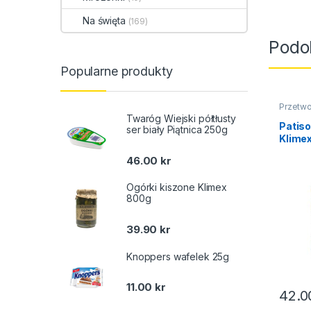
Na święta
(169)
Podo
Popularne produkty
Przetwo
Twaróg Wiejski półtłusty
Patis
ser biały Piątnica 250g
Klime
46.00
kr
Ogórki kiszone Klimex
800g
39.90
kr
Knoppers wafelek 25g
11.00
kr
42.