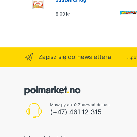
Jutrzenka 16g
8.00
kr
Zapisz się do newslettera
...p
Masz pytania? Zadzwoń do nas.
(+47) 461 12 315