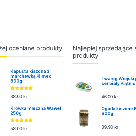
żej oceniane produkty
Najlepiej sprzedające 
produkty
Kapusta kiszona z
marchewką Klimex
Twaróg Wiejski 
860g
ser biały Piątni
Oceniono
38.00
kr
46.00
kr
5.00
na 5
Krówka mleczna Wawel
Ogórki kiszone 
250g
800g
39.90
kr
Oceniono
58.00
kr
5.00
na 5