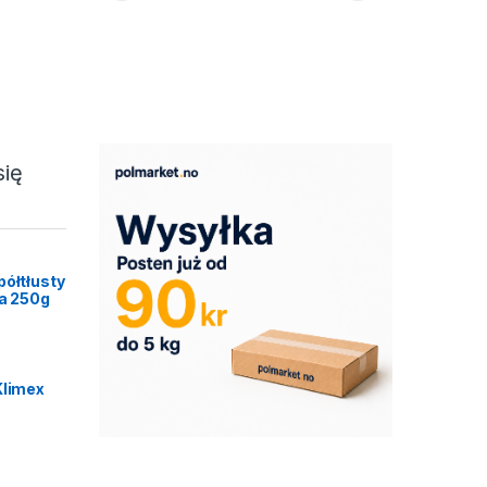
się
półtłusty
ca 250g
Klimex