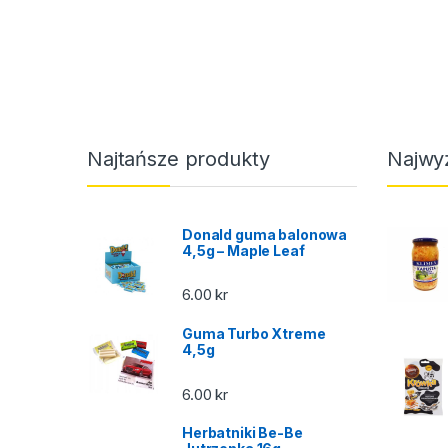
Najtańsze produkty
Najwy
Donald guma balonowa
4,5g – Maple Leaf
6.00
kr
Guma Turbo Xtreme
4,5g
6.00
kr
Herbatniki Be-Be