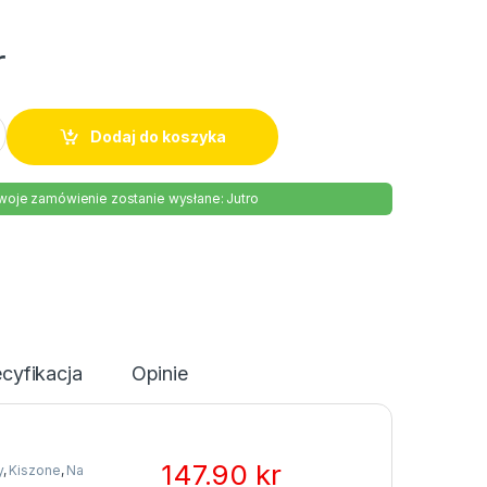
r
 Bonduelle 400g quantity
Dodaj do koszyka
woje zamówienie zostanie wysłane: Jutro
cyfikacja
Opinie
147.90
kr
y
,
Kiszone
,
Na