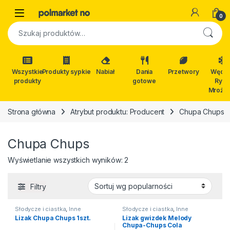
Skip to navigation
Skip to content
Open
0
Szukaj:
Wszystkie
Produkty sypkie
Nabiał
Dania
Przetwory
Wędli
produkty
gotowe
Ryby
Mrożon
Strona główna
Atrybut produktu: Producent
Chupa Chups
Chupa Chups
Posortowane według popularn
Wyświetlanie wszystkich wyników: 2
Filtry
Słodycze i ciastka
,
Inne
Słodycze i ciastka
,
Inne
słodycze
słodycze
Lizak Chupa Chups 1szt.
Lizak gwizdek Melody
Chupa-Chups Cola