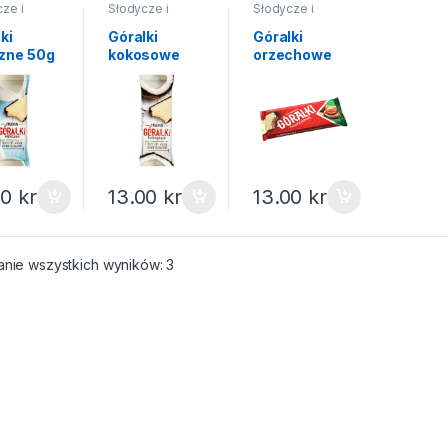
ze i
Słodycze i
Słodycze i
a
,
Batony i
ciastka
,
Batony i
ciastka
,
Batony i
i
wafelki
wafelki
ki
Góralki
Góralki
zne 50g
kokosowe
orzechowe
50g
50g
00
kr
13.00
kr
13.00
kr
Posortowane według popularności
anie wszystkich wyników: 3