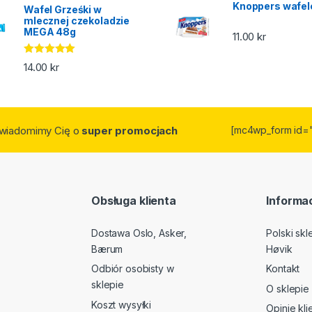
Knoppers wafel
Wafel Grześki w
mlecznej czekoladzie
MEGA 48g
11.00
kr
Oceniono
14.00
kr
5.00
na 5
owiadomimy Cię o
super promocjach
[mc4wp_form id=
Obsługa klienta
Informac
Dostawa Oslo, Asker,
Polski sk
Bærum
Høvik
Odbiór osobisty w
Kontakt
sklepie
O sklepie
Koszt wysyłki
Opinie kl