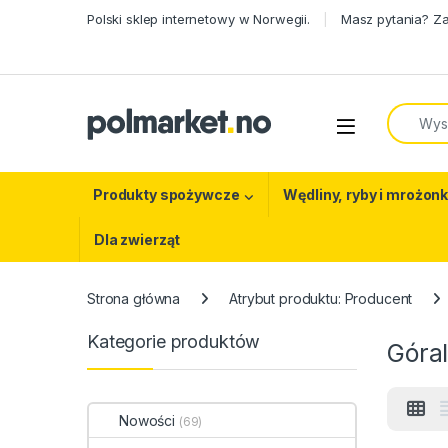
Skip to navigation
Skip to content
Polski sklep internetowy w Norwegii.
Masz pytania? Z
Search f
Open
Produkty spożywcze
Wędliny, ryby i mrożonk
Dla zwierząt
Strona główna
Atrybut produktu: Producent
Kategorie produktów
Góral
Nowości
(69)