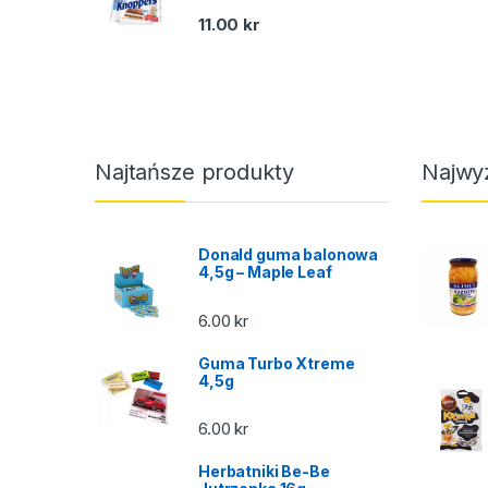
11.00
kr
Najtańsze produkty
Najwy
Donald guma balonowa
4,5g – Maple Leaf
6.00
kr
Guma Turbo Xtreme
4,5g
6.00
kr
Herbatniki Be-Be