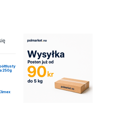
się
półtłusty
ca 250g
Klimex