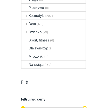
Pieczywo
(9)
Kosmetyki
(207)
Dom
(120)
Dziecko
(29)
Sport, fitness
(6)
Dla zwierząt
(9)
Mrożonki
(11)
Na święta
(169)
Filtr
Filtruj wg ceny