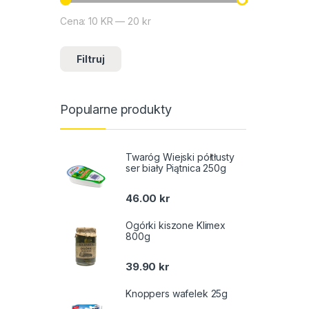
Cena:
10 KR
—
20 kr
Cena min
Cena max
Filtruj
Popularne produkty
Twaróg Wiejski półtłusty
ser biały Piątnica 250g
46.00
kr
Ogórki kiszone Klimex
800g
39.90
kr
Knoppers wafelek 25g