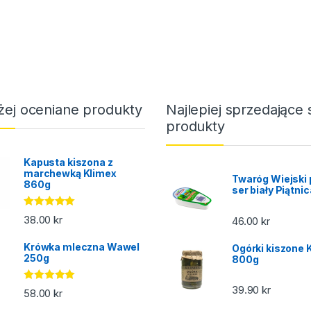
żej oceniane produkty
Najlepiej sprzedające 
produkty
Kapusta kiszona z
marchewką Klimex
Twaróg Wiejski 
860g
ser biały Piątni
Oceniono
38.00
kr
46.00
kr
5.00
na 5
Krówka mleczna Wawel
Ogórki kiszone 
250g
800g
39.90
kr
Oceniono
58.00
kr
5.00
na 5