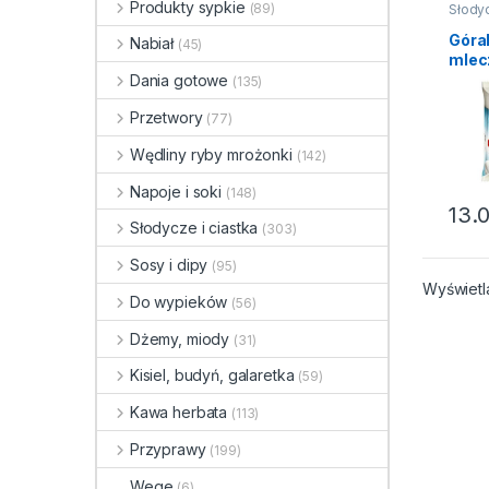
Produkty sypkie
(89)
Słodyc
ciastk
wafelk
Góral
Nabiał
(45)
mlec
Dania gotowe
(135)
Przetwory
(77)
Wędliny ryby mrożonki
(142)
Napoje i soki
(148)
13.
Słodycze i ciastka
(303)
Sosy i dipy
(95)
Wyświetl
Do wypieków
(56)
Dżemy, miody
(31)
Kisiel, budyń, galaretka
(59)
Kawa herbata
(113)
Przyprawy
(199)
Wege
(6)