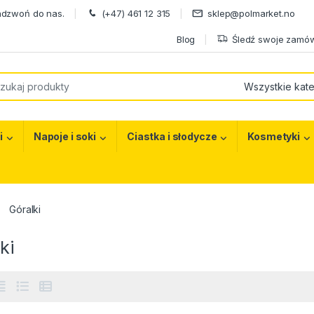
adzwoń do nas.
(+47) 461 12 315
sklep@polmarket.no
Blog
Śledź swoje zamów
or:
i
Napoje i soki
Ciastka i słodycze
Kosmetyki
Góralki
ki