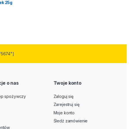
ek 25g
"5674"]
je o nas
Twoje konto
lep spożywczy
Zaloguj się
Zarejestruj się
Moje konto
Śledź zamówienie
ientów