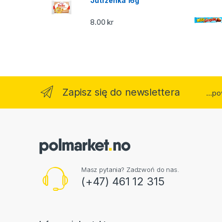
Jutrzenka 16g
8.00
kr
Zapisz się do newslettera
...p
Masz pytania? Zadzwoń do nas.
(+47) 461 12 315