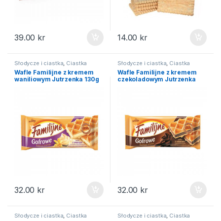
39.00
kr
14.00
kr
Słodycze i ciastka
,
Ciastka
Słodycze i ciastka
,
Ciastka
Wafle Familijne z kremem
Wafle Familijne z kremem
waniliowym Jutrzenka 130g
czekoladowym Jutrzenka
130g
32.00
kr
32.00
kr
Słodycze i ciastka
,
Ciastka
Słodycze i ciastka
,
Ciastka