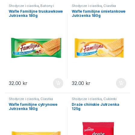
Słodycze i ciastka
,
Batony i
Słodycze i ciastka
,
Ciastka
wafelki
,
Ciastka
Wafle Familijne truskawkowe
Wafle familijne śmietankowe
Jutrzenka 180g
Jutrzenka 180g
32.00
kr
32.00
kr
Słodycze i ciastka
,
Ciastka
Słodycze i ciastka
,
Cukierki
Wafle familijne cytrynowe
Draże chińskie Jutrzenka
Jutrzenka 180g
125g