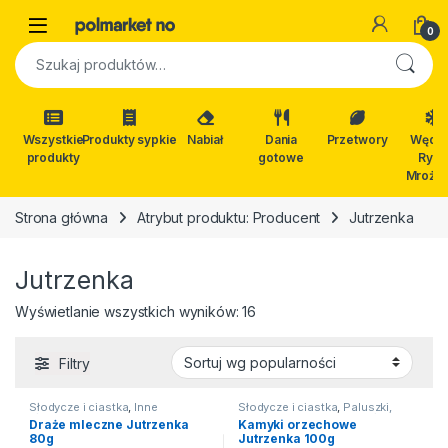
Skip to navigation
Skip to content
Open
0
Szukaj:
Wszystkie
Produkty sypkie
Nabiał
Dania
Przetwory
Wędli
produkty
gotowe
Ryby
Mrożon
Strona główna
Atrybut produktu: Producent
Jutrzenka
Jutrzenka
Posortowane według popular
Wyświetlanie wszystkich wyników: 16
Filtry
Słodycze i ciastka
,
Inne
Słodycze i ciastka
,
Paluszki,
słodycze
krakersy, orzeszki
,
Inne słodycze
Draże mleczne Jutrzenka
Kamyki orzechowe
80g
Jutrzenka 100g