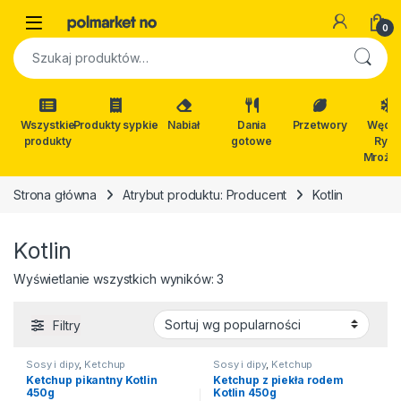
Skip to navigation
Skip to content
Open
0
Szukaj:
Wszystkie
Produkty sypkie
Nabiał
Dania
Przetwory
Wędli
produkty
gotowe
Ryby
Mrożon
Strona główna
Atrybut produktu: Producent
Kotlin
Kotlin
Posortowane według popularn
Wyświetlanie wszystkich wyników: 3
Filtry
Sosy i dipy
,
Ketchup
Sosy i dipy
,
Ketchup
Ketchup pikantny Kotlin
Ketchup z piekła rodem
450g
Kotlin 450g