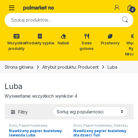
Skip to navigation
Skip to content
Open
0
Szukaj:
Wszystkie
Produkty sypkie
Nabiał
Dania
Przetwory
Wędli
produkty
gotowe
Ryby
Mrożon
Strona główna
Atrybut produktu: Producent
Luba
Luba
Posortowane według popularn
Wyświetlanie wszystkich wyników: 4
Filtry
Dom
,
Papier toaletowy
Dom
,
Papier toaletowy
,
Dziecko
,
Kosmetyki dla dzieci
Nawilżany papier toaletowy
Nawilżany papier toaletowy
lawenda Luba
dla dzieci Tuli