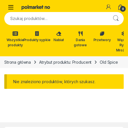
Skip to navigation
Skip to content
Open
0
Szukaj:
Wszystkie
Produkty sypkie
Nabiał
Dania
Przetwory
Wędli
produkty
gotowe
Ryby
Mrożon
Strona główna
Atrybut produktu: Producent
Old Spice
Nie znaleziono produktów, których szukasz.