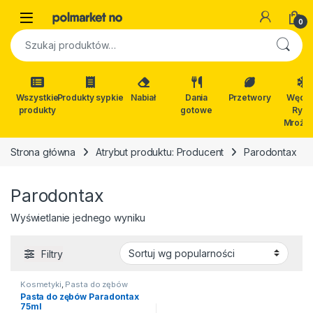
Skip to navigation
Skip to content
Open
0
Szukaj:
Wszystkie
Produkty sypkie
Nabiał
Dania
Przetwory
Wędli
produkty
gotowe
Ryby
Mrożon
Strona główna
Atrybut produktu: Producent
Parodontax
Parodontax
Wyświetlanie jednego wyniku
Filtry
Kosmetyki
,
Pasta do zębów
Pasta do zębów Paradontax
75ml