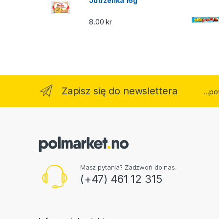
Jutrzenka 16g
8.00
kr
Zapisz się do newslettera
...p
Masz pytania? Zadzwoń do nas.
(+47) 461 12 315