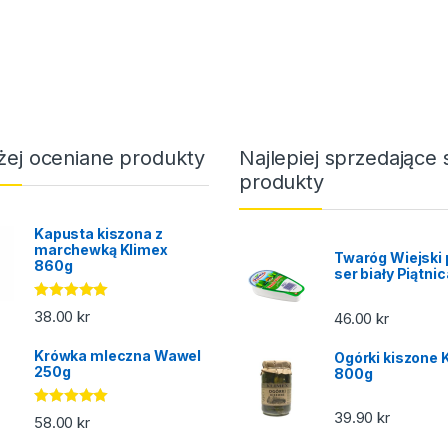
żej oceniane produkty
Najlepiej sprzedające 
produkty
Kapusta kiszona z
marchewką Klimex
Twaróg Wiejski 
860g
ser biały Piątni
Oceniono
38.00
kr
46.00
kr
5.00
na 5
Krówka mleczna Wawel
Ogórki kiszone 
250g
800g
39.90
kr
Oceniono
58.00
kr
5.00
na 5