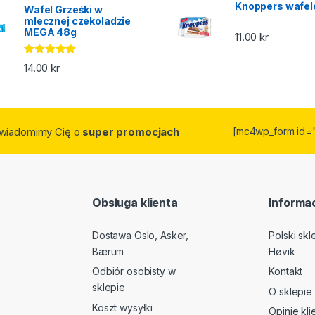
Knoppers wafel
Wafel Grześki w
mlecznej czekoladzie
MEGA 48g
11.00
kr
Oceniono
14.00
kr
5.00
na 5
owiadomimy Cię o
super promocjach
[mc4wp_form id=
Obsługa klienta
Informac
Dostawa Oslo, Asker,
Polski sk
Bærum
Høvik
Odbiór osobisty w
Kontakt
sklepie
O sklepie
Koszt wysyłki
Opinie kl