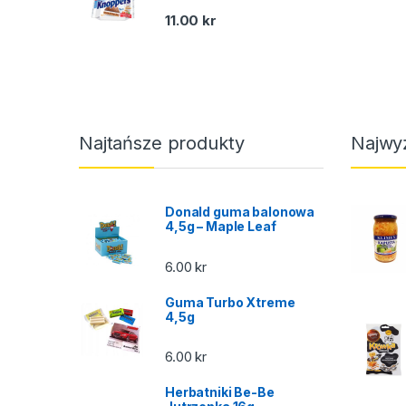
11.00
kr
Najtańsze produkty
Najwy
Donald guma balonowa
4,5g – Maple Leaf
6.00
kr
Guma Turbo Xtreme
4,5g
6.00
kr
Herbatniki Be-Be