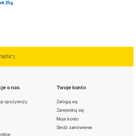
ek 25g
"5674"]
je o nas
Twoje konto
lep spożywczy
Zaloguj się
Zarejestruj się
Moje konto
Śledź zamówienie
ientów