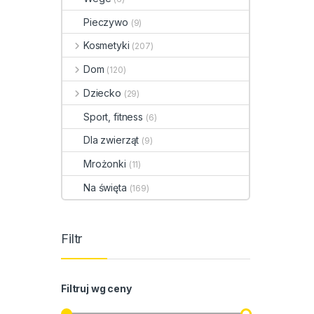
Pieczywo
(9)
Kosmetyki
(207)
Dom
(120)
Dziecko
(29)
Sport, fitness
(6)
Dla zwierząt
(9)
Mrożonki
(11)
Na święta
(169)
Filtr
Filtruj wg ceny