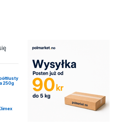
się
półtłusty
ca 250g
Klimex