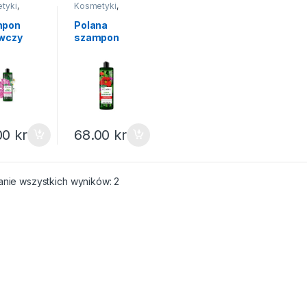
tyki
,
Kosmetyki
,
pony
Szampony
mpon
Polana
wczy
szampon
na
wzmacniajac
apol
y 400ml
ml
00
kr
68.00
kr
Posortowane według popularności
anie wszystkich wyników: 2