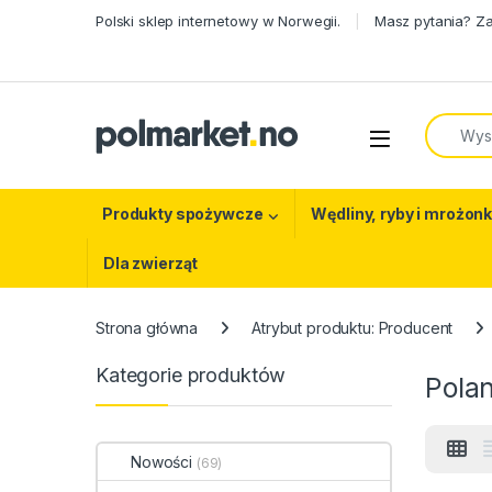
Skip to navigation
Skip to content
Polski sklep internetowy w Norwegii.
Masz pytania? Z
Search f
Open
Produkty spożywcze
Wędliny, ryby i mrożonk
Dla zwierząt
Strona główna
Atrybut produktu: Producent
Kategorie produktów
Pola
Nowości
(69)