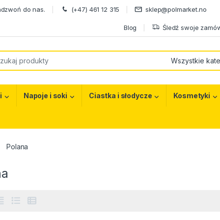
adzwoń do nas.
(+47) 461 12 315
sklep@polmarket.no
Blog
Śledź swoje zamów
or:
i
Napoje i soki
Ciastka i słodycze
Kosmetyki
Polana
na