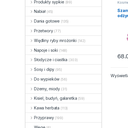
Produkty sypkie
(89)
Kosme
Szam
Sza
Nabiał
(45)
odży
Pola
Dania gotowe
(135)
Herb
Przetwory
400
(77)
Wędliny ryby mrożonki
(142)
Napoje i soki
(148)
68.
Słodycze i ciastka
(303)
Sosy i dipy
(95)
Wyświetl
Do wypieków
(56)
Dżemy, miody
(31)
Kisiel, budyń, galaretka
(59)
Kawa herbata
(113)
Przyprawy
(199)
Wege
(6)