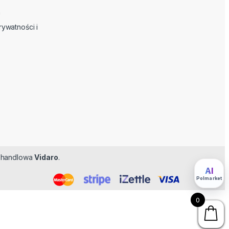
n
rywatności i
ma handlowa
Vidaro
.
Feromoner
AI
Polmarket
0