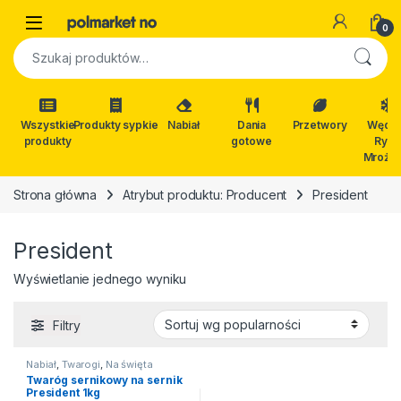
Skip to navigation
Skip to content
Open
0
Szukaj:
Wszystkie
Produkty sypkie
Nabiał
Dania
Przetwory
Wędli
produkty
gotowe
Ryby
Mrożon
Strona główna
Atrybut produktu: Producent
President
President
Wyświetlanie jednego wyniku
Filtry
Nabiał
,
Twarogi
,
Na święta
Twaróg sernikowy na sernik
President 1kg