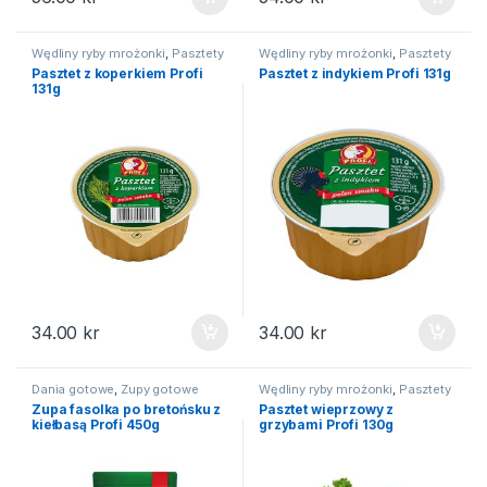
Wędliny ryby mrożonki
,
Pasztety
Wędliny ryby mrożonki
,
Pasztety
Pasztet z koperkiem Profi
Pasztet z indykiem Profi 131g
131g
34.00
kr
34.00
kr
Dania gotowe
,
Zupy gotowe
Wędliny ryby mrożonki
,
Pasztety
Zupa fasolka po bretońsku z
Pasztet wieprzowy z
kiełbasą Profi 450g
grzybami Profi 130g