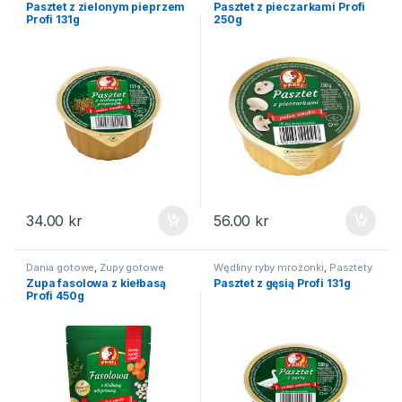
Pasztet z zielonym pieprzem
Pasztet z pieczarkami Profi
Profi 131g
250g
34.00
kr
56.00
kr
Dania gotowe
,
Zupy gotowe
Wędliny ryby mrożonki
,
Pasztety
Zupa fasolowa z kiełbasą
Pasztet z gęsią Profi 131g
Profi 450g