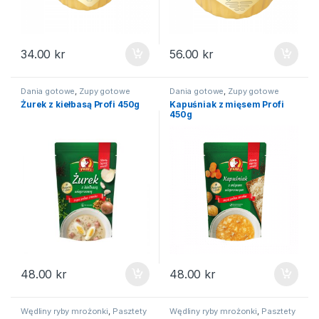
34.00
kr
56.00
kr
Dania gotowe
,
Zupy gotowe
Dania gotowe
,
Zupy gotowe
Żurek z kiełbasą Profi 450g
Kapuśniak z mięsem Profi
450g
48.00
kr
48.00
kr
Wędliny ryby mrożonki
,
Pasztety
Wędliny ryby mrożonki
,
Pasztety