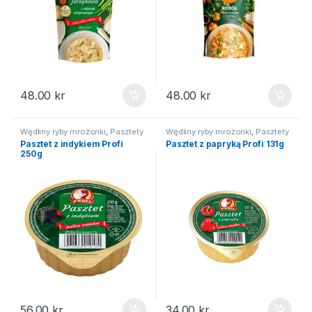
48.00
kr
48.00
kr
Wędliny ryby mrożonki
,
Pasztety
Wędliny ryby mrożonki
,
Pasztety
Pasztet z indykiem Profi
Pasztet z papryką Profi 131g
250g
56.00
kr
34.00
kr