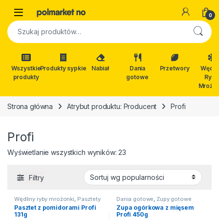
Skip to navigation
Skip to content
Open
0
Szukaj:
Wszystkie
Produkty sypkie
Nabiał
Dania
Przetwory
Wędli
produkty
gotowe
Ryby
Mrożon
Strona główna
Atrybut produktu: Producent
Profi
Profi
Posortowane według popular
Wyświetlanie wszystkich wyników: 23
Filtry
Wędliny ryby mrożonki
,
Pasztety
Dania gotowe
,
Zupy gotowe
Pasztet z pomidorami Profi
Zupa ogórkowa z mięsem
131g
Profi 450g