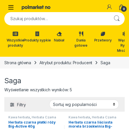
Skip to navigation
Skip to content
Open
0
Szukaj:
Wszystkie
Produkty sypkie
Nabiał
Dania
Przetwory
Wędli
produkty
gotowe
Ryby
Mrożon
Strona główna
Atrybut produktu: Producent
Saga
Saga
Posortowane według popularn
Wyświetlanie wszystkich wyników: 5
Filtry
Kawa herbata
,
Herbata Czarna
Kawa herbata
,
Herbata Czarna
Herbata czarna płatki róży
Herbata czarna liściasta
Big-Active 40g
morela brzoskwinia Big-