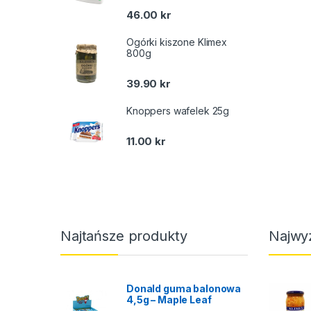
46.00
kr
Ogórki kiszone Klimex
800g
39.90
kr
Knoppers wafelek 25g
11.00
kr
Najtańsze produkty
Najwy
Donald guma balonowa
4,5g – Maple Leaf