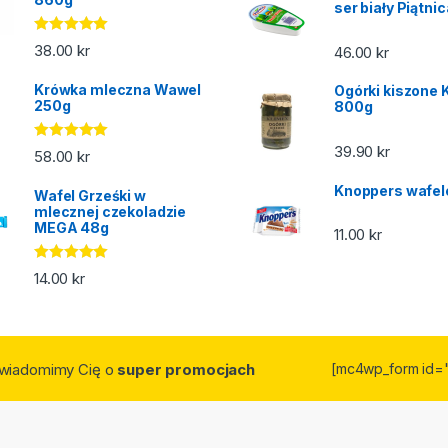
ser biały Piątni
Oceniono
38.00
kr
46.00
kr
5.00
na 5
Krówka mleczna Wawel
Ogórki kiszone 
250g
800g
39.90
kr
Oceniono
58.00
kr
5.00
na 5
Knoppers wafel
Wafel Grześki w
mlecznej czekoladzie
MEGA 48g
11.00
kr
Oceniono
14.00
kr
5.00
na 5
owiadomimy Cię o
super promocjach
[mc4wp_form id=