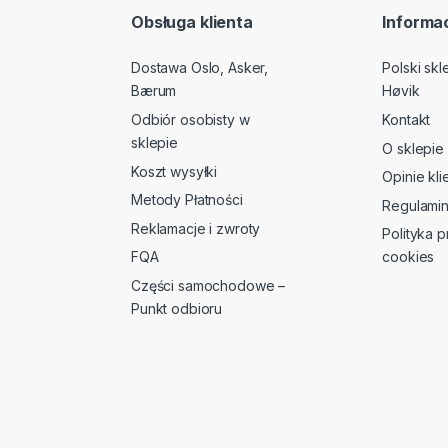
Obsługa klienta
Informac
Dostawa Oslo, Asker,
Polski sk
Bærum
Høvik
Odbiór osobisty w
Kontakt
sklepie
O sklepie
Koszt wysyłki
Opinie kl
Metody Płatności
Regulami
Reklamacje i zwroty
Polityka p
FQA
cookies
Części samochodowe –
Punkt odbioru