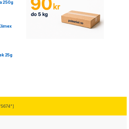
ca 250g
Klimex
ek 25g
"5674"]