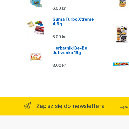
6.00
kr
Guma Turbo Xtreme
4,5g
6.00
kr
Herbatniki Be-Be
Jutrzenka 16g
8.00
kr
Zapisz się do newslettera
...p