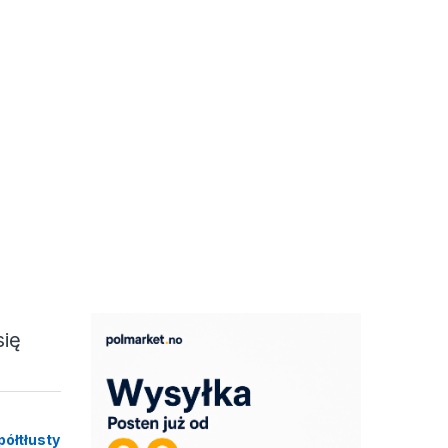
się
półtłusty