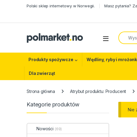
Skip to navigation
Skip to content
Polski sklep internetowy w Norwegii.
Masz pytania? Z
Search f
Open
Produkty spożywcze
Wędliny, ryby i mrożonk
Dla zwierząt
Strona główna
Atrybut produktu: Producent
Kategorie produktów
Nie 
Nowości
(69)