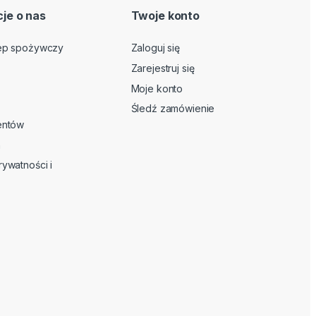
je o nas
Twoje konto
lep spożywczy
Zaloguj się
Zarejestruj się
Moje konto
Śledź zamówienie
ientów
n
rywatności i