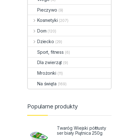
Pieczywo
(9)
Kosmetyki
(207)
Dom
(120)
Dziecko
(29)
Sport, fitness
(6)
Dla zwierząt
(9)
Mrożonki
(11)
Na święta
(169)
Popularne produkty
Twaróg Wiejski półtłusty
ser biały Piątnica 250g