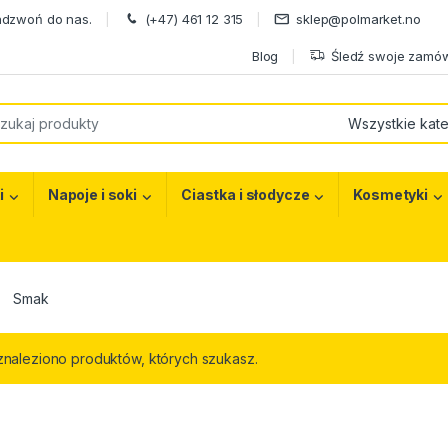
adzwoń do nas.
(+47) 461 12 315
sklep@polmarket.no
Blog
Śledź swoje zamów
or:
i
Napoje i soki
Ciastka i słodycze
Kosmetyki
Smak
znaleziono produktów, których szukasz.