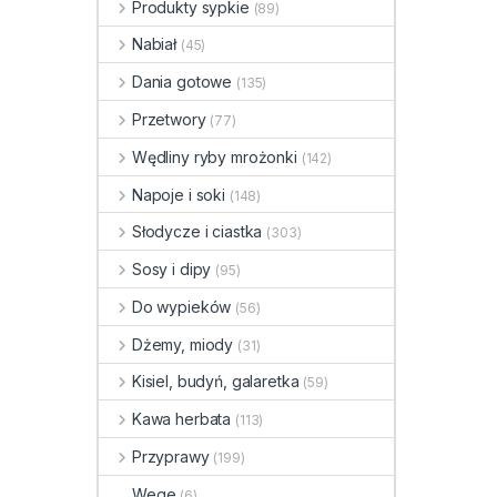
Produkty sypkie
(89)
Nabiał
(45)
Dania gotowe
(135)
Przetwory
(77)
Wędliny ryby mrożonki
(142)
Napoje i soki
(148)
Słodycze i ciastka
(303)
Sosy i dipy
(95)
Do wypieków
(56)
Dżemy, miody
(31)
Kisiel, budyń, galaretka
(59)
Kawa herbata
(113)
Przyprawy
(199)
Wege
(6)