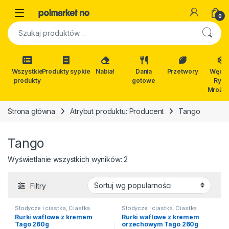
Skip to navigation
Skip to content
Open
0
Szukaj:
Wszystkie
Produkty sypkie
Nabiał
Dania
Przetwory
Wędli
produkty
gotowe
Ryby
Mrożon
Strona główna
Atrybut produktu: Producent
Tango
Tango
Posortowane według popularn
Wyświetlanie wszystkich wyników: 2
Filtry
Słodycze i ciastka
,
Ciastka
Słodycze i ciastka
,
Ciastka
Rurki waflowe z kremem
Rurki waflowe z kremem
Tago 260g
orzechowym Tago 260g