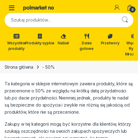
Skip to navigation
Skip to content
Open
0
Szukaj:
Wszystkie
Produkty sypkie
Nabiał
Dania
Przetwory
Wędli
produkty
gotowe
Ryby
Mrożon
Strona główna
- 50%
Ta kategoria w sklepie internetowym zawiera produkty, które są
przecenione o 50% ze względu na krótką datę przydatności
lub po dacie przydatności. Niemniej jednak, produkty te nadal
są bezpieczne do spożycia i zwykle nie różnią się jakością od
produktów, które nie są przecenione.
Zakupy w tej kategorii mogą być korzystne dla klientów, którzy
szukają oszczędności na swoich zakupach spożywczych lub