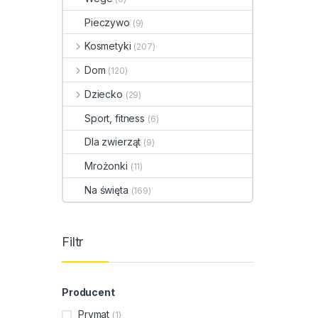
Pieczywo
(9)
Kosmetyki
(207)
Dom
(120)
Dziecko
(29)
Sport, fitness
(6)
Dla zwierząt
(9)
Mrożonki
(11)
Na święta
(169)
Filtr
Producent
Prymat
(1)