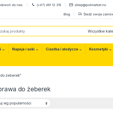
adzwoń do nas.
(+47) 461 12 315
sklep@polmarket.no
Blog
Śledź swoje zamów
or:
i
Napoje i soki
Ciastka i słodycze
Kosmetyki
 do żeberek”
prawa do żeberek