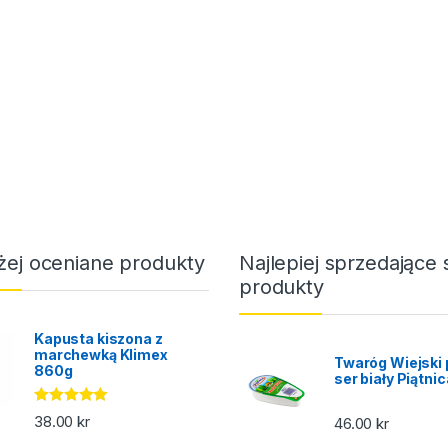
żej oceniane produkty
Najlepiej sprzedające 
produkty
Kapusta kiszona z
marchewką Klimex
Twaróg Wiejski 
860g
ser biały Piątni
Oceniono
38.00
kr
46.00
kr
5.00
na 5