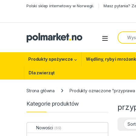
Skip to navigation
Skip to content
Polski sklep internetowy w Norwegii.
Masz pytania? Z
Search f
Open
Produkty spożywcze
Wędliny, ryby i mrożonk
Dla zwierząt
Strona główna
Produkty oznaczone “przyprawa
Kategorie produktów
przy
Nowości
(69)