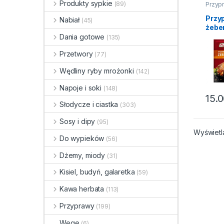
Produkty sypkie
(89)
Przyp
Miesz
Przy
Nabiał
(45)
żebe
mio
Dania gotowe
(135)
Prym
Przetwory
(77)
Wędliny ryby mrożonki
(142)
Napoje i soki
(148)
15.
Słodycze i ciastka
(303)
Sosy i dipy
(95)
Wyświetl
Do wypieków
(56)
Dżemy, miody
(31)
Kisiel, budyń, galaretka
(59)
Kawa herbata
(113)
Przyprawy
(199)
Wege
(6)