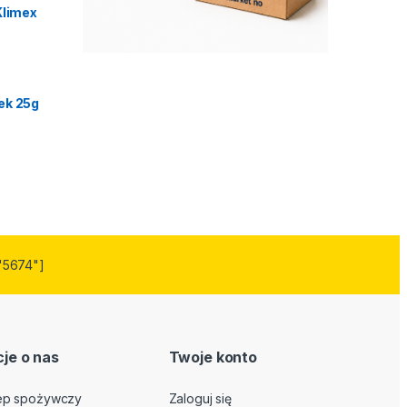
Klimex
ek 25g
"5674"]
je o nas
Twoje konto
lep spożywczy
Zaloguj się