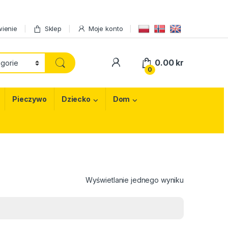
ienie
Sklep
Moje konto
My Account
0.00
kr
0
Pieczywo
Dziecko
Dom
Wyświetlanie jednego wyniku