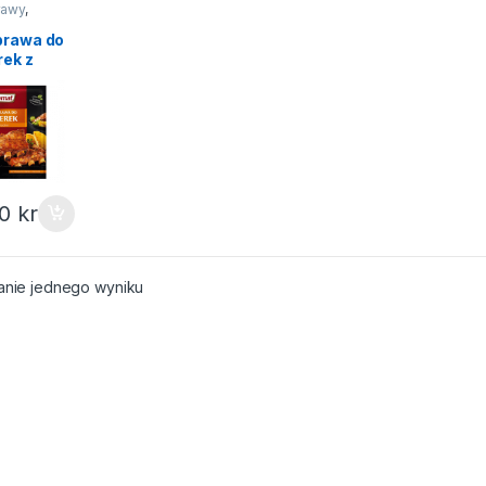
rawy
,
anki
prawa do
rek z
dem
at 20g
00
kr
anie jednego wyniku