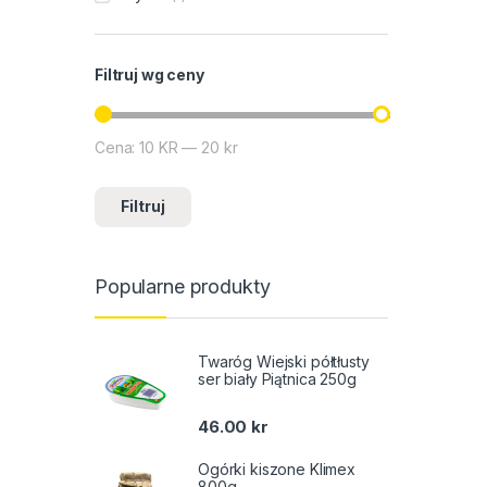
Filtruj wg ceny
Cena:
10 KR
—
20 kr
Cena min
Cena max
Filtruj
Popularne produkty
Twaróg Wiejski półtłusty
ser biały Piątnica 250g
46.00
kr
Ogórki kiszone Klimex
800g