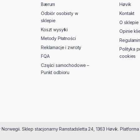
Bærum
Høvik
Odbiór osobisty w
Kontakt
sklepie
O sklepie
Koszt wysyłki
Opinie kl
Metody Płatności
Regulami
Reklamacje i zwroty
Polityka p
FQA
cookies
Części samochodowe –
Punkt odbioru
 Norwegii. Sklep stacjonarny Ramstadsletta 24, 1363 Høvik. Platfor