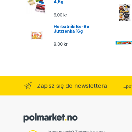
4,5g
6.00
kr
Herbatniki Be-Be
Jutrzenka 16g
8.00
kr
Zapisz się do newslettera
...p
Masz pytania? Zadzwoń do nas.