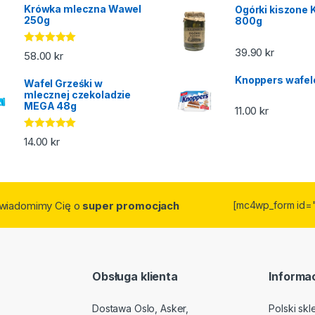
Krówka mleczna Wawel
Ogórki kiszone 
250g
800g
39.90
kr
Oceniono
58.00
kr
5.00
na 5
Knoppers wafel
Wafel Grześki w
mlecznej czekoladzie
MEGA 48g
11.00
kr
Oceniono
14.00
kr
5.00
na 5
owiadomimy Cię o
super promocjach
[mc4wp_form id=
Obsługa klienta
Informac
Dostawa Oslo, Asker,
Polski sk