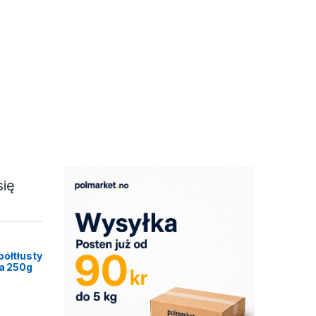
się
półtłusty
ca 250g