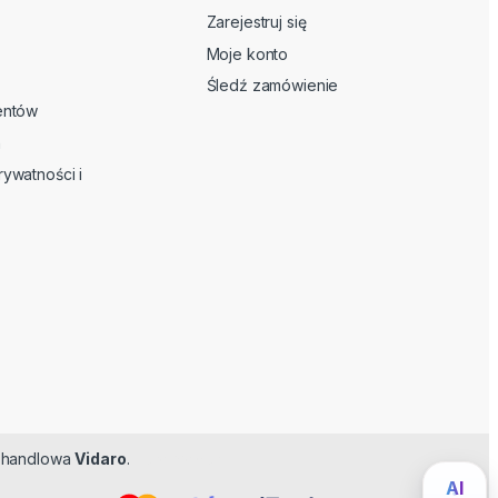
Zarejestruj się
Moje konto
Śledź zamówienie
ientów
n
rywatności i
ma handlowa
Vidaro
.
Feromoner
AI