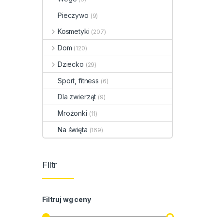
Pieczywo
(9)
Kosmetyki
(207)
Dom
(120)
Dziecko
(29)
Sport, fitness
(6)
Dla zwierząt
(9)
Mrożonki
(11)
Na święta
(169)
Filtr
Filtruj wg ceny