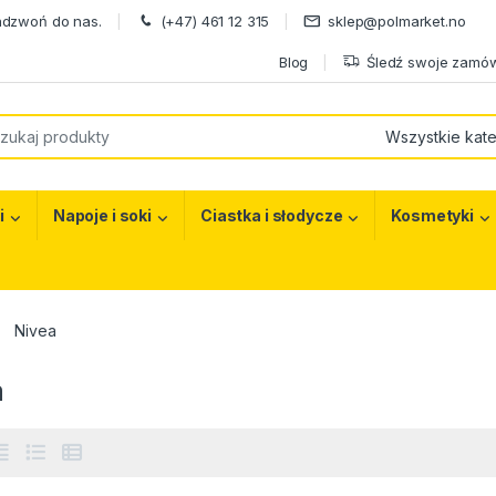
adzwoń do nas.
(+47) 461 12 315
sklep@polmarket.no
Blog
Śledź swoje zamów
or:
i
Napoje i soki
Ciastka i słodycze
Kosmetyki
Nivea
a