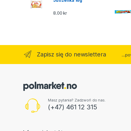
Jutrzenka 16g
8.00
kr
Zapisz się do newslettera
...p
Masz pytania? Zadzwoń do nas.
(+47) 461 12 315