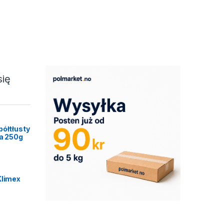
się
półtłusty
ca 250g
Klimex