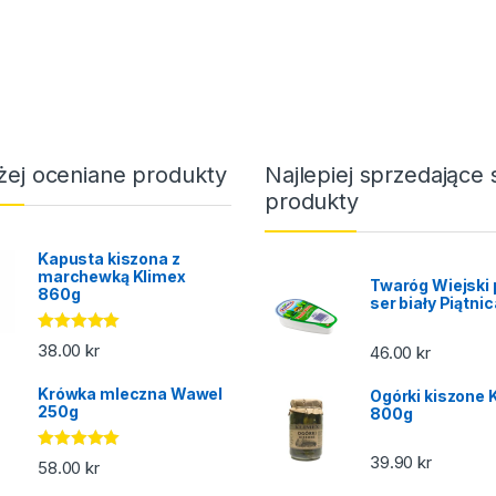
żej oceniane produkty
Najlepiej sprzedające 
produkty
Kapusta kiszona z
marchewką Klimex
Twaróg Wiejski 
860g
ser biały Piątni
Oceniono
38.00
kr
46.00
kr
5.00
na 5
Krówka mleczna Wawel
Ogórki kiszone 
250g
800g
39.90
kr
Oceniono
58.00
kr
5.00
na 5