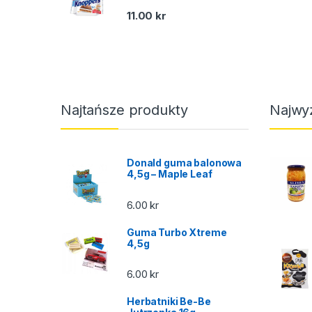
11.00
kr
Najtańsze produkty
Najwy
Donald guma balonowa
4,5g – Maple Leaf
6.00
kr
Guma Turbo Xtreme
4,5g
6.00
kr
Herbatniki Be-Be