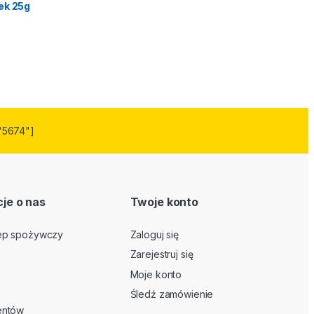
ek 25g
"5674"]
je o nas
Twoje konto
lep spożywczy
Zaloguj się
Zarejestruj się
Moje konto
Śledź zamówienie
ientów