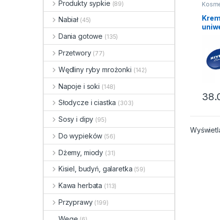
Produkty sypkie
(89)
Kosme
Krem
Kre
Nabiał
(45)
uniw
Nive
Dania gotowe
(135)
Przetwory
(77)
Wędliny ryby mrożonki
(142)
Napoje i soki
(148)
38.
Słodycze i ciastka
(303)
Sosy i dipy
(95)
Wyświetl
Do wypieków
(56)
Dżemy, miody
(31)
Kisiel, budyń, galaretka
(59)
Kawa herbata
(113)
Przyprawy
(199)
Wege
(6)