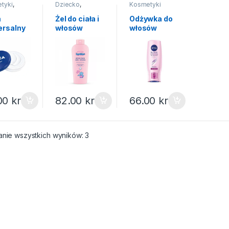
tyki
,
Dziecko
,
Kosmetyki
y
Kosmetyki dla
dzieci
m
Żel do ciała i
Odżywka do
ersalny
włosów
włosów
a 50ml
Bambino
Nivea 200ml
400ml
00
kr
82.00
kr
66.00
kr
Posortowane według popularności
anie wszystkich wyników: 3