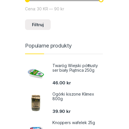
Cena:
30 KR
—
90 kr
Cena min
Cena max
Filtruj
Popularne produkty
Twaróg Wiejski półtłusty
ser biały Piątnica 250g
46.00
kr
Ogórki kiszone Klimex
800g
39.90
kr
Knoppers wafelek 25g