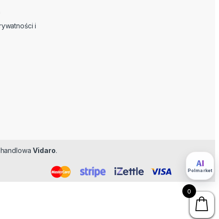
n
rywatności i
ma handlowa
Vidaro
.
Feromoner
AI
Polmarket
0