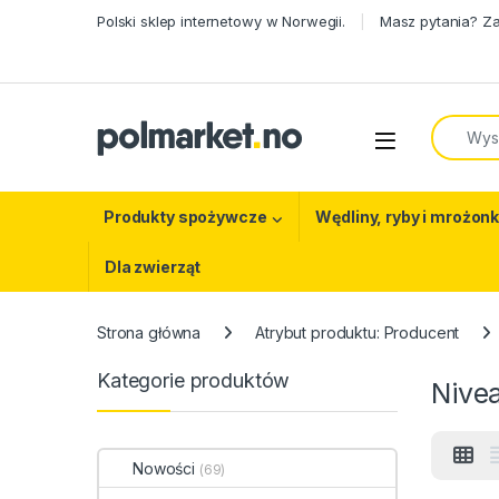
Skip to navigation
Skip to content
Polski sklep internetowy w Norwegii.
Masz pytania? Z
Search f
Open
Produkty spożywcze
Wędliny, ryby i mrożonk
Dla zwierząt
Strona główna
Atrybut produktu: Producent
Kategorie produktów
Nive
Nowości
(69)