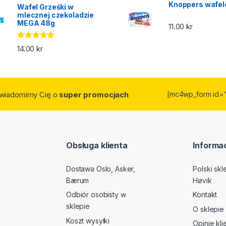
Knoppers wafel
Wafel Grześki w
mlecznej czekoladzie
MEGA 48g
11.00
kr
Oceniono
14.00
kr
5.00
na 5
owiadomimy Cię o
super promocjach
[mc4wp_form id=
Obsługa klienta
Informac
Dostawa Oslo, Asker,
Polski sk
Bærum
Høvik
Odbiór osobisty w
Kontakt
sklepie
O sklepie
Koszt wysyłki
Opinie kl