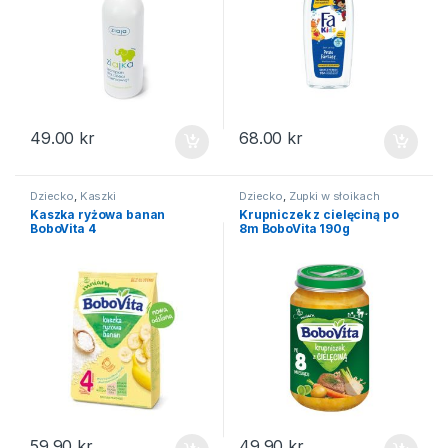
49.00
kr
68.00
kr
Dziecko
,
Kaszki
Dziecko
,
Zupki w słoikach
Kaszka ryżowa banan
Krupniczek z cielęciną po
BoboVita 4
8m BoboVita 190g
59.90
kr
49.90
kr