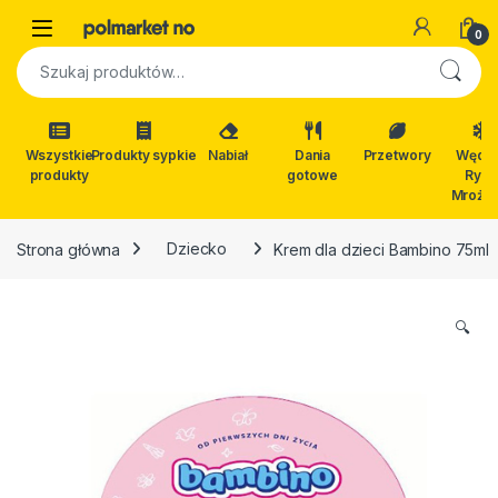
Skip to navigation
Skip to content
Open
0
Szukaj:
Wszystkie
Produkty sypkie
Nabiał
Dania
Przetwory
Wędli
produkty
gotowe
Ryby
Mrożon
Strona główna
Dziecko
Krem dla dzieci Bambino 75ml
🔍