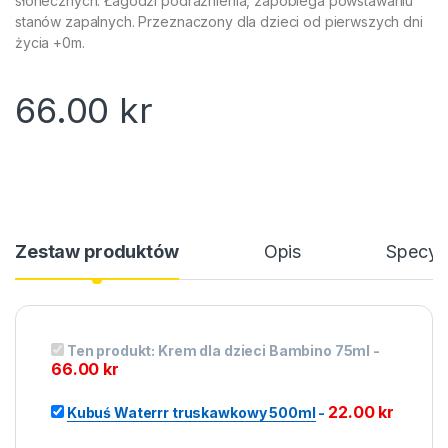
słonecznych. Łagodzi podrażnienia, zapobiega powstawaniu
stanów zapalnych. Przeznaczony dla dzieci od pierwszych dni
życia +0m.
66.00
kr
Zestaw produktów
Opis
Specyfi
Ten produkt:
Krem dla dzieci Bambino 75ml
-
66.00
kr
22.00
kr
Kubuś Waterrr truskawkowy 500ml
-