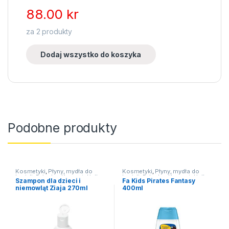
88.00
kr
za
2
produkty
Dodaj wszystko do koszyka
Podobne produkty
Kosmetyki
,
Płyny, mydła do
Kosmetyki
,
Płyny, mydła do
kąpieli
,
Dziecko
,
Kosmetyki dla
kąpieli
,
Dziecko
,
Kosmetyki dla
Szampon dla dzieci i
Fa Kids Pirates Fantasy
dzieci
dzieci
niemowląt Ziaja 270ml
400ml