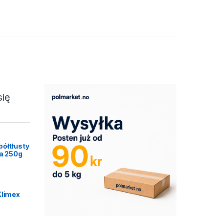
się
półtłusty
ca 250g
Klimex