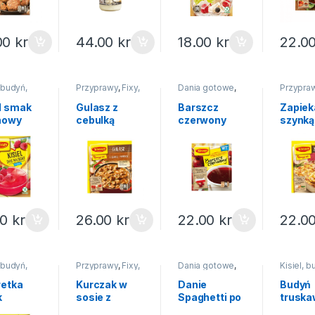
00
kr
44.00
kr
18.00
kr
22.0
, budyń,
Przyprawy
,
Fixy,
Dania gotowe
,
Przypra
tka
,
pomysł na...
Zupy instant
,
Na
pomysł n
e
święta
el smak
Gulasz z
Barszcz
Zapiek
nowy
cebulką
czerwony
szynką
ary 77g
Pomysł na…
ekspresowy
Pomys
Winiary 47g
Winiary 49g
Winiar
00
kr
26.00
kr
22.00
kr
22.0
, budyń,
Przyprawy
,
Fixy,
Dania gotowe
,
Kisiel, b
tka
,
pomysł na...
Gorący kubek
galaretk
tki
Budynie
retka
Kurczak w
Danie
Budyń
k
sosie z
Spaghetti po
trusk
iowy
pieczarkami
Neapolitańsk
Winiar