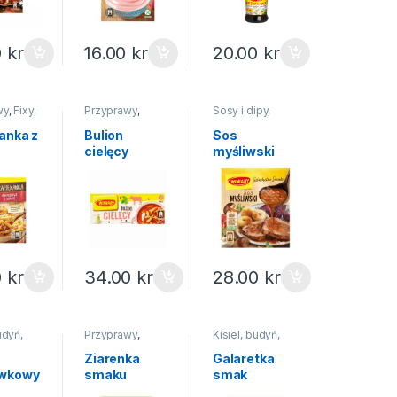
0
kr
16.00
kr
20.00
kr
wy
,
Fixy,
Przyprawy
,
Sosy i dipy
,
a...
Buliony
Sosy w
torebkach
,
Na
anka z
Bulion
Sos
święta
cielęcy
myśliwski
ł na…
Winiary 120g
Winiary 30g
y 47g
0
kr
34.00
kr
28.00
kr
udyń,
Przyprawy
,
Kisiel, budyń,
a
,
Buliony
galaretka
,
Galaretki
,
Na
Ziarenka
Galaretka
święta
awkowy
smaku
smak
y 60g
przyprawa
truskawkowy