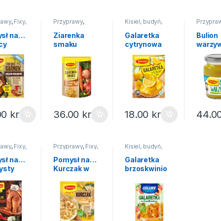
rawy
,
Fixy,
Przyprawy
,
Kisiel, budyń,
Przypra
 na...
Mieszanki
galaretka
,
Buliony
Galaretki
sł na…
Ziarenka
Galaretka
Bulion
cy
smaku
cytrynowa
warzy
ek z
przyprawa
Winiary 71g
słoiku
sem
drobiowa
Winiar
onym
Winiary 200g
ary 32g
00
kr
36.00
kr
18.00
kr
44.0
rawy
,
Fixy,
Przyprawy
,
Fixy,
Kisiel, budyń,
 na...
pomysł na...
galaretka
,
Galaretki
,
Na
sł na…
Pomysł na…
Galaretka
święta
ysty
Kurczak w
brzoskwinio
zak po
sosie
wa Gellwe
pańsku
serowym
72g
ary 38g
Winiary 32g