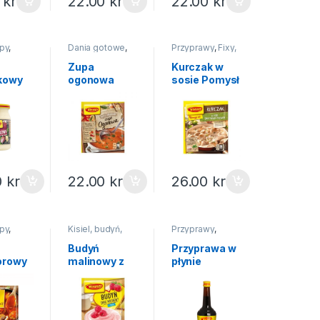
0
kr
22.00
kr
22.00
kr
ipy
,
Dania gotowe
,
Przyprawy
,
Fixy,
łoiku
Zupy instant
pomysł na...
Zupa
Kurczak w
kowy
ogonowa
sosie Pomysł
y
Winiary 40g
na… Winiary
30g
0
kr
22.00
kr
26.00
kr
ipy
,
Kisiel, budyń,
Przyprawy
,
galaretka
,
Przyprawy w
ch
,
Na
Budynie
płynie
Budyń
Przyprawa w
orowy
malinowy z
płynie
y 33g
cukrem
Winiary 210g
Winiary 60g