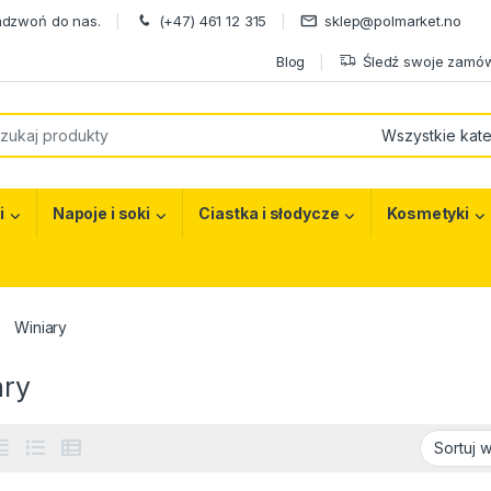
adzwoń do nas.
(+47) 461 12 315
sklep@polmarket.no
Blog
Śledź swoje zamów
or:
i
Napoje i soki
Ciastka i słodycze
Kosmetyki
Winiary
ary