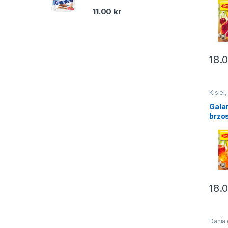
Winia
11.00
kr
18.
Kisiel
galare
Galare
Gala
święta
brzo
wa W
71g
18.
Dania
Gorąc