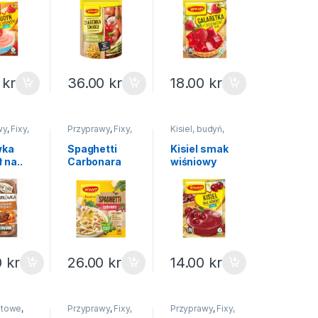
uniwersalna
Winiary 71g
Winiary 120g
0
kr
36.00
kr
18.00
kr
wy
,
Fixy,
Przyprawy
,
Fixy,
Kisiel, budyń,
a...
pomysł na...
galaretka
,
Kisiele
wka
Spaghetti
Kisiel smak
 na..
Carbonara
wiśniowy
y 30g
Pomysł na..
Winiary 77g
Winiary 35g
0
kr
26.00
kr
14.00
kr
otowe
,
Przyprawy
,
Fixy,
Przyprawy
,
Fixy,
tant
pomysł na...
,
Na
pomysł na...