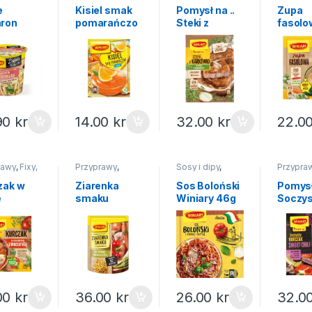
Kisiele
e
Kisiel smak
Pomysł na ..
Zupa
ron
pomarańczo
Steki z
fasolo
onara
wy Winiary
karkówki
Winiar
ary 50g
77g
Winiary 40g
90
kr
14.00
kr
32.00
kr
22.0
rawy
,
Fixy,
Przyprawy
,
Sosy i dipy
,
Przypra
 na...
Mieszanki
Sosy w
pomysł n
torebkach
zak w
Ziarenka
Sos Boloński
Pomys
e
smaku
Winiary 46g
Soczys
kim
przyprawa
kurcza
sł na..
uniwersalna
Sweet 
ary 35g
Winiary 200g
Winiar
00
kr
36.00
kr
26.00
kr
32.0