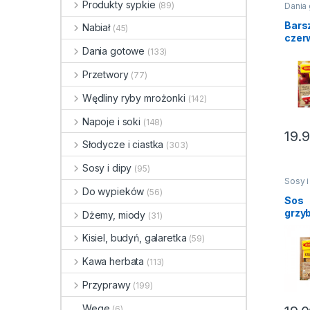
Produkty sypkie
(89)
Dania
Zupy i
święta
Bars
Nabiał
(45)
czer
eksp
Dania gotowe
(133)
Wini
Przetwory
(77)
Wędliny ryby mrożonki
(142)
Napoje i soki
(148)
19.
Słodycze i ciastka
(303)
Sosy i dipy
(95)
Sosy i
Sosy 
Do wypieków
(56)
toreb
Sos
święta
grzy
Dżemy, miody
(31)
Wini
Kisiel, budyń, galaretka
(59)
Kawa herbata
(113)
Przyprawy
(199)
Wege
(6)