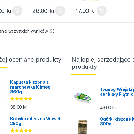
00
kr
26.00
kr
17.00
kr
Posortowane według popularności
anie wszystkich wyników: 63
żej oceniane produkty
Najlepiej sprzedające 
produkty
Kapusta kiszona z
marchewką Klimex
Twaróg Wiejski 
860g
ser biały Piątni
Oceniono
38.00
kr
46.00
kr
5.00
na 5
Krówka mleczna Wawel
Ogórki kiszone 
250g
800g