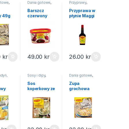
otowe
,
Dania gotowe
,
Przyprawy
,
tant
,
Na
Zupy instant
,
Na
Przyprawy w
święta
płynie
Barszcz
Przyprawa w
y 49g
czerwony
płynie Maggi
kontenerek
200g
Winiary 170g
0
kr
49.00
kr
26.00
kr
udyń,
Sosy i dipy
,
Dania gotowe
,
a
,
Sosy w
Zupy instant
,
Na
torebkach
,
Na
Sos
Zupa
święta
owy
koperkowy ze
grochowa
tny
śmietanką
Winiary 75g
y 35g
Winiary 27g