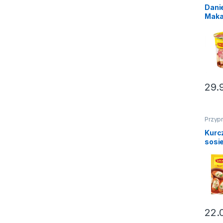
Dani
Maka
Carb
Wini
29.
Przyp
pomysł
Kurc
sosi
włos
Pomy
Wini
22.