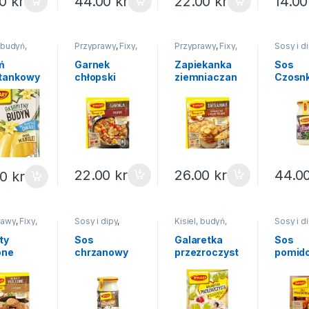
00
kr
44.00
kr
22.00
kr
14.0
, budyń,
Przyprawy
,
Fixy,
Przyprawy
,
Fixy,
Sosy i d
tka
,
pomysł na...
pomysł na...
Sosy w s
ie
,
Na
ń
Garnek
Zapiekanka
Sos
tankowy
chłopski
ziemniaczan
Czosn
mitny
Pomysł na…
a Pomysł
Winiar
ary 35g
Winiary 40g
na… Winiary
250ml
42g
22.00
kr
26.00
kr
44.0
00
kr
rawy
,
Fixy,
Sosy i dipy
,
Kisiel, budyń,
Sosy i d
 na...
Sosy w słoiku
galaretka
,
Sosy w
Galaretki
,
Na
torebka
ty
Sos
Galaretka
Sos
święta
święta
one
chrzanowy
przezroczyst
pomid
sł na…
Winiary
a Winiary 71g
Winiar
ary 69g
250ml