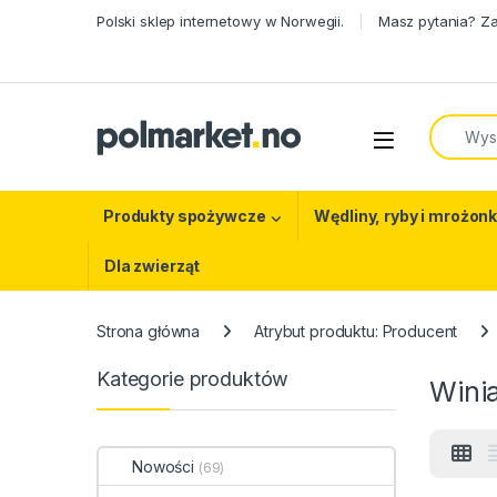
Skip to navigation
Skip to content
Polski sklep internetowy w Norwegii.
Masz pytania? Z
Search f
Open
Produkty spożywcze
Wędliny, ryby i mrożonk
Dla zwierząt
Strona główna
Atrybut produktu: Producent
Kategorie produktów
Wini
Nowości
(69)