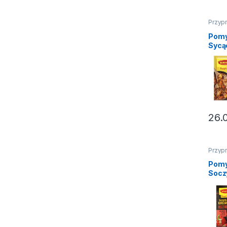
Przyp
pomysł
Pomy
Sycą
Garn
mię
miel
Wini
26.
Przyp
pomysł
Pomy
Socz
kurc
Hisz
Wini