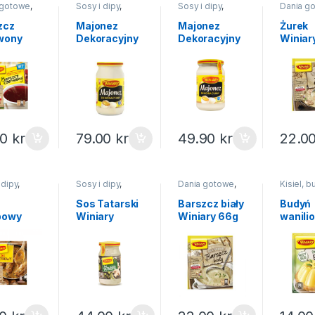
 gotowe
,
Sosy i dipy
,
Sosy i dipy
,
Dania g
nstant
,
Na
Majonez
,
Na
Majonez
,
Na
Zupy ins
święta
święta
święta
zcz
Majonez
Majonez
Żurek
wony
Dekoracyjny
Dekoracyjny
Winiar
resowy
Winiary
Winiary
ary 60g
700ml
400ml
90
kr
79.00
kr
49.90
kr
22.0
 dipy
,
Sosy i dipy
,
Dania gotowe
,
Kisiel, b
w
Sosy w słoiku
Zupy instant
,
Na
galaretk
kach
,
Na
święta
Budynie
Sos Tatarski
Barszcz biały
Budyń
święta
bowy
Winiary
Winiary 66g
wanili
ary 28g
250ml
aksami
Winiar