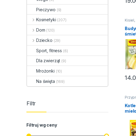
19.
Pieczywo
(9)
Kosmetyki
(207)
Kisiel
galare
Budyn
Budy
Dom
(120)
święta
śmie
Aksa
Dziecko
(29)
Wini
Sport, fitness
(6)
Dla zwierząt
(9)
Mrożonki
(10)
14.
Na święta
(169)
Przyp
pomysł
Filtr
Kotle
miel
Pomy
Wini
Filtruj wg ceny