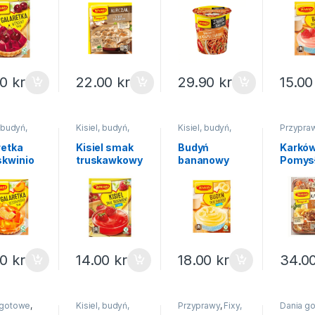
ry 71g
Winiary
u Winiary 57g
00
kr
22.00
kr
29.90
kr
15.0
, budyń,
Kisiel, budyń,
Kisiel, budyń,
Przypra
tka
,
galaretka
,
galaretka
,
pomysł n
tki
,
Na
Kisiele
Budynie
retka
Kisiel smak
Budyń
Karkó
skwinio
truskawkowy
bananowy
Pomysł
iniary
Winiary 77g
Winiary 60g
Winiar
00
kr
14.00
kr
18.00
kr
34.0
 gotowe
,
Kisiel, budyń,
Przyprawy
,
Fixy,
Dania g
y kubek
galaretka
,
pomysł na...
Zupy ins