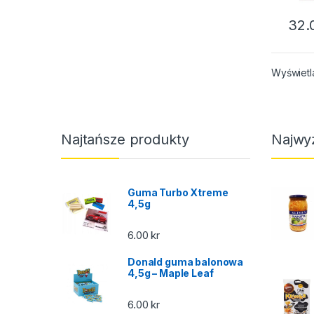
32.
Wyświetl
Najtańsze produkty
Najwy
Guma Turbo Xtreme
4,5g
6.00
kr
Donald guma balonowa
4,5g – Maple Leaf
6.00
kr