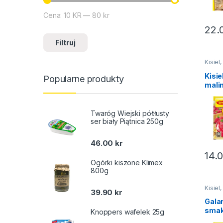
Cena:
10 KR
—
80 kr
Cena min
Cena max
22.
Filtruj
Kisiel
galare
Kisiel
Kisi
Popularne produkty
mali
Wini
Twaróg Wiejski półtłusty
ser biały Piątnica 250g
46.00
kr
14.
Ogórki kiszone Klimex
800g
Kisiel
39.90
kr
galare
Galare
Gala
sma
Knoppers wafelek 25g
wiśn