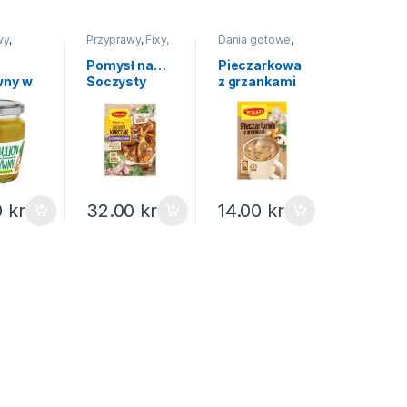
wy
,
Przyprawy
,
Fixy,
Dania gotowe
,
pomysł na...
Zupy instant
Pomysł na…
Pieczarkowa
wny w
Soczysty
z grzankami
kurczak z
Winiary 16g
y 160g
czosnkiem
Winiary 30g
0
kr
32.00
kr
14.00
kr