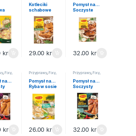
święta
Kotleciki
Pomysł na…
wa
schabowe
Soczyste
y 63g
Pomysł na…
żeberka
Winiary 40g
Winiary 28g
0
kr
29.00
kr
32.00
kr
wy
,
Fixy,
Przyprawy
,
Fixy,
Przyprawy
,
Fixy,
a...
pomysł na...
pomysł na...
ł na…
Pomysł na…
Pomysł na…
ty
Ryba w sosie
Soczysty
k
śmietan-kop
kurczak po
Chili
Winiary 32g
Meksykań
y 41g
Winiary 38g
0
kr
26.00
kr
32.00
kr