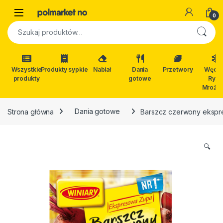
Skip to navigation
Skip to content
Open
0
Szukaj:
Wszystkie
Produkty sypkie
Nabiał
Dania
Przetwory
Wędli
produkty
gotowe
Ryby
Mrożon
Strona główna
Dania gotowe
Barszcz czerwony ekspr
🔍