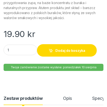
przygotowania zupa, na bazie koncentratu z buraka i
naturalnych przypraw. Atutem produktu jest skład – barszcz
wyprodukowano z polskich buraków, które słyną ze swych
walorów smakowych i wysokiej jakości.
19.90
kr
Barszcz czerwony ekspresowy Winiary 60g quantity
Dodaj do koszyka
Twoje zamówienie zostanie wysłane: poniedziałek 10 sierpnia
Zestaw produktów
Opis
Specyfi