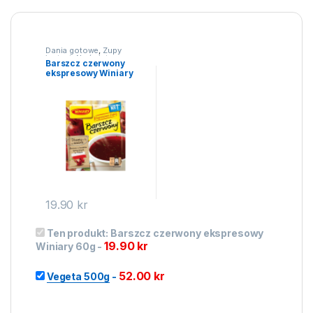
Dania gotowe
,
Zupy
instant
,
Na święta
Barszcz czerwony
ekspresowy Winiary
60g
19.90
kr
Ten produkt:
Barszcz czerwony ekspresowy
19.90
kr
Winiary 60g
-
52.00
kr
Vegeta 500g
-