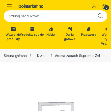
Skip to navigation
Skip to content
Open
0
Szukaj:
Wszystkie
Produkty sypkie
Nabiał
Dania
Przetwory
Wędli
produkty
gotowe
Ryby
Mrożon
Strona główna
Dom
Aroma zapach Supreme 7ml