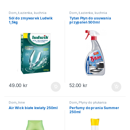
Dom
,
Łazienka, kuchnia
Dom
,
Łazienka, kuchnia
Sól do zmywarek Ludwik
Tytan Płyn do usuwania
1,5kg
przypaleń 500ml
49.00
kr
52.00
kr
Dom
,
Inne
Dom
,
Płyny do płukania
Air Wick białe kwiaty 250ml
Perfumy do prania Summer
250ml