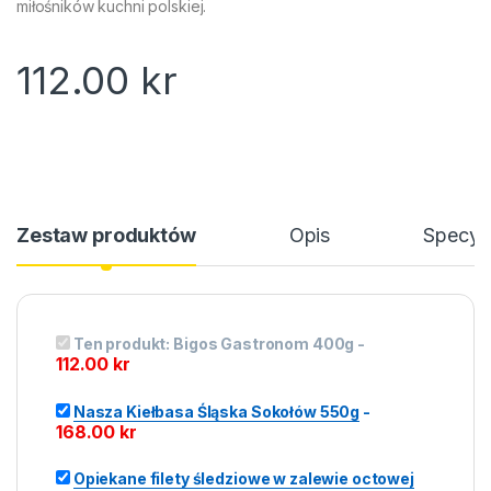
miłośników kuchni polskiej.
112.00
kr
Zestaw produktów
Opis
Specyfi
Ten produkt:
Bigos Gastronom 400g
-
112.00
kr
Nasza Kiełbasa Śląska Sokołów 550g
-
168.00
kr
Opiekane filety śledziowe w zalewie octowej