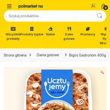
Skip to navigation
Skip to content
Open
0
Szukaj:
Wszystkie
Produkty sypkie
Nabiał
Dania
Przetwory
Wędli
produkty
gotowe
Ryby
Mrożon
Strona główna
Dania gotowe
Bigos Gastronom 400g
🔍