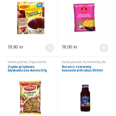
19.90
kr
18.00
kr
Dania gotowe
,
Zupy instant
Dania gotowe
,
Koncentraty
,
Na
święta
Zupka grzybowa
Barszcz czerwony
błyskawiczna Amino 57g
koncentrat Krakus 300ml