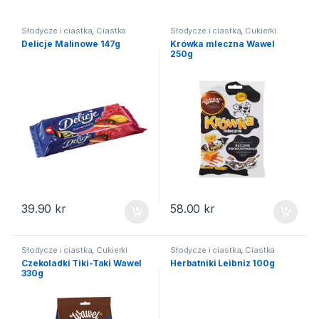
Słodycze i ciastka
,
Ciastka
Słodycze i ciastka
,
Cukierki
Delicje Malinowe 147g
Krówka mleczna Wawel
250g
39.90
kr
58.00
kr
Słodycze i ciastka
,
Cukierki
Słodycze i ciastka
,
Ciastka
Czekoladki Tiki-Taki Wawel
Herbatniki Leibniz 100g
330g