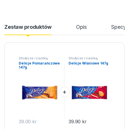
Zestaw produktów
Opis
Specyfi
Słodycze i ciastka
,
Słodycze i ciastka
,
Ciastka
Ciastka
Delicje Pomarańczowe
Delicje Wiśniowe 147g
147g
39.00
kr
39.90
kr