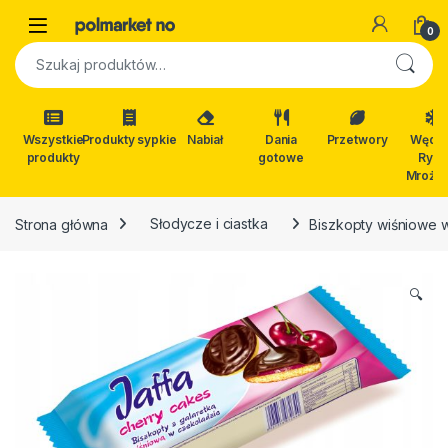
Skip to navigation
Skip to content
Open
0
Szukaj:
Wszystkie
Produkty sypkie
Nabiał
Dania
Przetwory
Wędli
produkty
gotowe
Ryby
Mrożon
Strona główna
Słodycze i ciastka
Biszkopty wiśniowe 
🔍