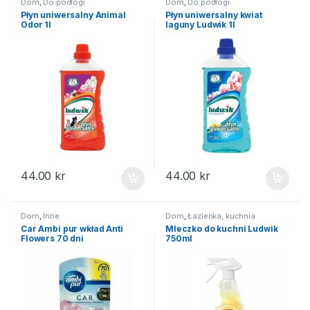
Dom
,
Do podłogi
Dom
,
Do podłogi
Płyn uniwersalny Animal
Płyn uniwersalny kwiat
Odor 1l
laguny Ludwik 1l
44.00
kr
44.00
kr
Dom
,
Inne
Dom
,
Łazienka, kuchnia
Car Ambi pur wkład Anti
Mleczko do kuchni Ludwik
Flowers 70 dni
750ml