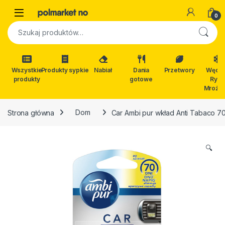
Skip to navigation
Skip to content
Open
0
Szukaj:
Wszystkie
Produkty sypkie
Nabiał
Dania
Przetwory
Wędli
produkty
gotowe
Ryby
Mrożon
Strona główna
Dom
Car Ambi pur wkład Anti Tabaco 70
🔍