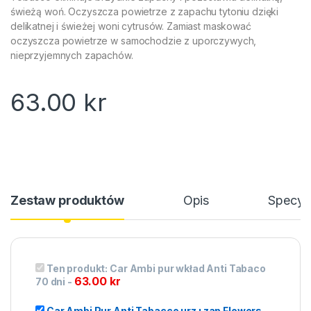
świeżą woń. Oczyszcza powietrze z zapachu tytoniu dzięki
delikatnej i świeżej woni cytrusów. Zamiast maskować
oczyszcza powietrze w samochodzie z uporczywych,
nieprzyjemnych zapachów.
63.00
kr
Zestaw produktów
Opis
Specyfi
Ten produkt:
Car Ambi pur wkład Anti Tabaco
63.00
kr
70 dni
-
Car Ambi Pur Anti Tabacco urz+zap Flowers