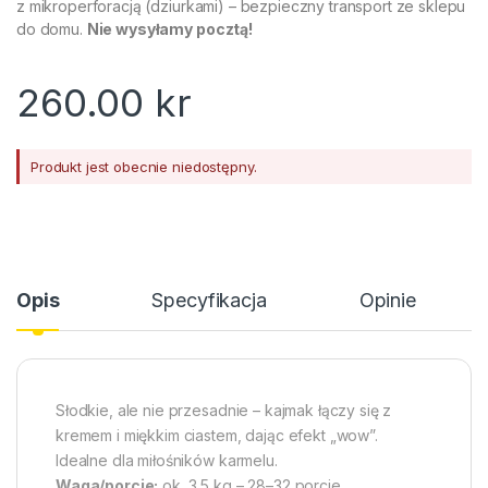
z mikroperforacją (dziurkami) – bezpieczny transport ze sklepu
do domu.
Nie wysyłamy pocztą!
260.00
kr
Produkt jest obecnie niedostępny.
Opis
Specyfikacja
Opinie
Słodkie, ale nie przesadnie – kajmak łączy się z
kremem i miękkim ciastem, dając efekt „wow”.
Idealne dla miłośników karmelu.
Waga/porcje:
ok. 3,5 kg – 28–32 porcje