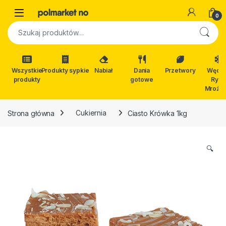
Skip to navigation
Skip to content
Open
0
Szukaj:
Wszystkie
Produkty sypkie
Nabiał
Dania
Przetwory
Wędli
produkty
gotowe
Ryby
Mrożon
Strona główna
Cukiernia
Ciasto Krówka 1kg
🔍