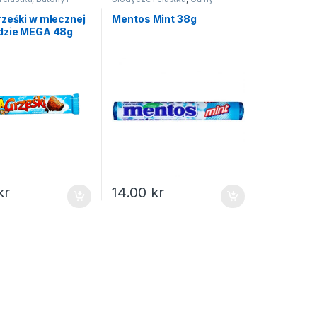
rześki w mlecznej
Mentos Mint 38g
dzie MEGA 48g
kr
14.00
kr