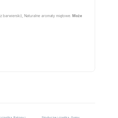
osz barwierski), Naturalne aromaty miętowe.
Może
 ciastka
,
Batony i
Słodycze i ciastka
,
Gumy