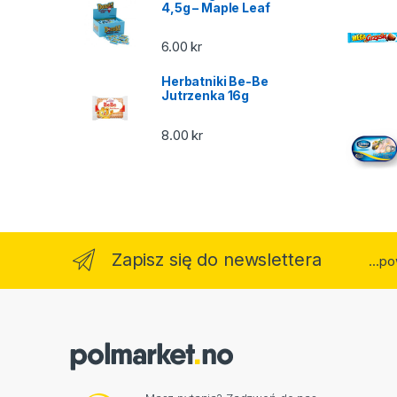
4,5g – Maple Leaf
6.00
kr
Herbatniki Be-Be
Jutrzenka 16g
8.00
kr
Zapisz się do newslettera
...p