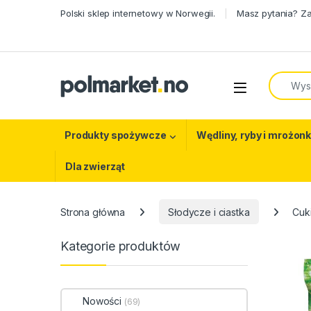
Skip to navigation
Skip to content
Polski sklep internetowy w Norwegii.
Masz pytania? Z
Search f
Open
Produkty spożywcze
Wędliny, ryby i mrożonk
Dla zwierząt
Strona główna
Słodycze i ciastka
Cuk
Kategorie produktów
Nowości
(69)