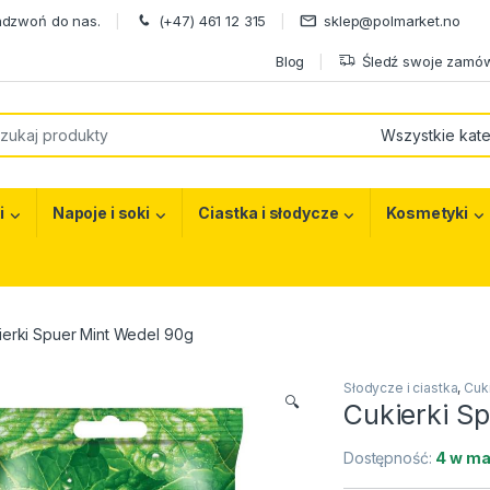
adzwoń do nas.
(+47) 461 12 315
sklep@polmarket.no
Blog
Śledź swoje zamów
or:
i
Napoje i soki
Ciastka i słodycze
Kosmetyki
ierki Spuer Mint Wedel 90g
Słodycze i ciastka
,
Cuki
🔍
Cukierki S
Dostępność:
4 w ma