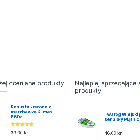
żej oceniane produkty
Najlepiej sprzedające 
produkty
Kapusta kiszona z
marchewką Klimex
Twaróg Wiejski 
860g
ser biały Piątni
Oceniono
38.00
kr
46.00
kr
5.00
na 5