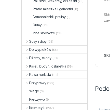
Paluszki, krakersy, orzeszki
(28)
Ptasie mleczka i galaretki
(11)
Skł
Bombonierki i praliny
(5)
zaw
Gumy
(13)
Inne słodycze
(28)
Sosy i dipy
(95)
Do wypieków
(56)
SK
Dżemy, miody
(31)
Kisiel, budyń, galaretka
(59)
Kawa herbata
(113)
Przyprawy
(199)
Podo
Wege
(6)
Pieczywo
(9)
Kosmetyki
(207)
Słodycz