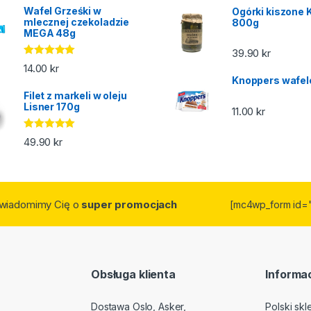
Wafel Grześki w
Ogórki kiszone 
mlecznej czekoladzie
800g
MEGA 48g
39.90
kr
Oceniono
14.00
kr
5.00
na 5
Knoppers wafel
Filet z markeli w oleju
Lisner 170g
11.00
kr
Oceniono
49.90
kr
5.00
na 5
owiadomimy Cię o
super promocjach
[mc4wp_form id=
Obsługa klienta
Informac
Dostawa Oslo, Asker,
Polski sk