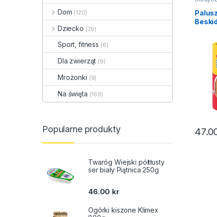
krakers
Dom
(120)
Palusz
Beskid
Dziecko
(29)
Sport, fitness
(6)
Dla zwierząt
(9)
Mrożonki
(9)
Na święta
(169)
Popularne produkty
47.0
Twaróg Wiejski półtłusty
ser biały Piątnica 250g
46.00
kr
Ogórki kiszone Klimex