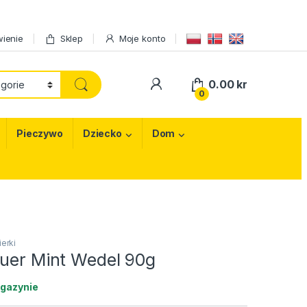
ienie
Sklep
Moje konto
My Account
0.00
kr
0
Pieczywo
Dziecko
Dom
erki
puer Mint Wedel 90g
gazynie