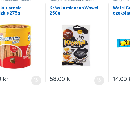
y, orzeszki
wafelki
ki + precle
Krówka mleczna Wawel
Wafel G
zkie 275g
250g
czekola
0
kr
58.00
kr
14.00