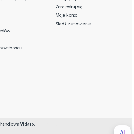
Zarejestruj się
Moje konto
Śledź zamówienie
ientów
n
rywatności i
ma handlowa
Vidaro
.
Feromoner
AI