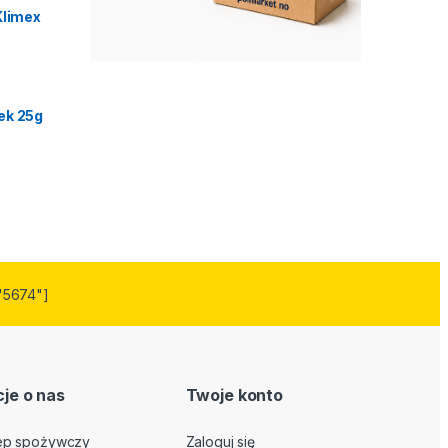
Klimex
ek 25g
"5674"]
je o nas
Twoje konto
lep spożywczy
Zaloguj się