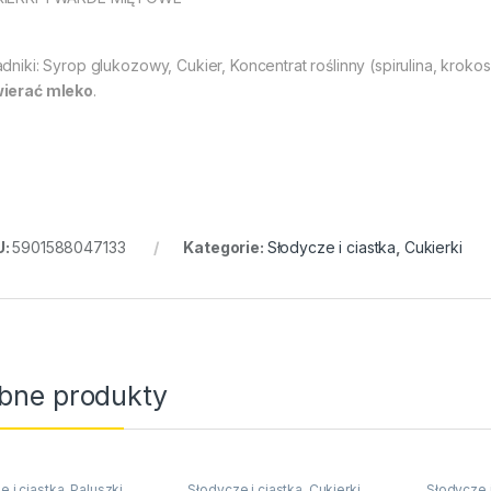
adniki: Syrop glukozowy, Cukier, Koncentrat roślinny (spirulina, krok
ierać mleko
.
U:
5901588047133
Kategorie:
Słodycze i ciastka
,
Cukierki
bne produkty
e i ciastka
,
Paluszki,
Słodycze i ciastka
,
Cukierki
Słodycze i