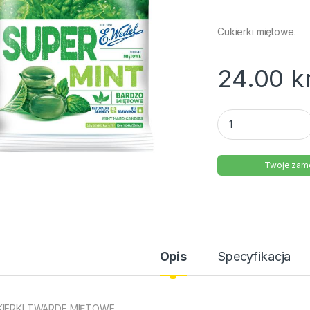
Cukierki miętowe.
24.00
k
Cukierki Spuer Min
Twoje zamó
Opis
Specyfikacja
IERKI TWARDE MIĘTOWE