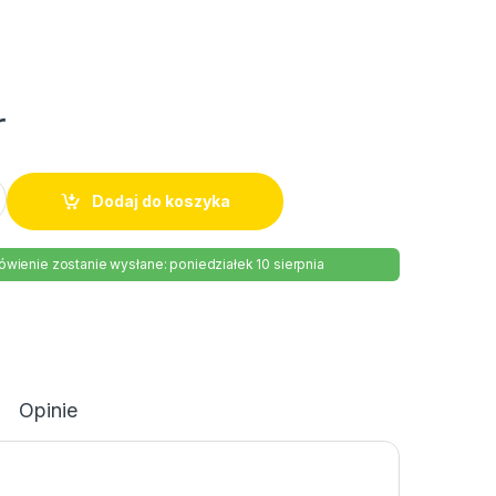
r
t Wedel 90g quantity
Dodaj do koszyka
wienie zostanie wysłane: poniedziałek 10 sierpnia
Opinie