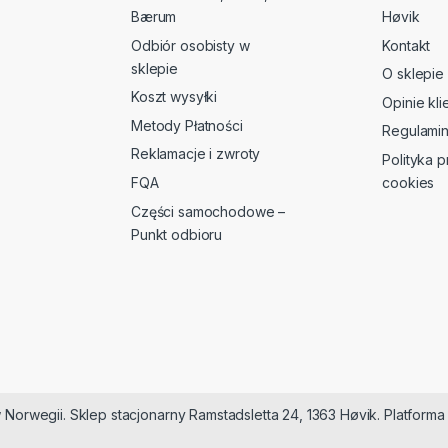
Bærum
Høvik
Odbiór osobisty w
Kontakt
sklepie
O sklepie
Koszt wysyłki
Opinie kl
Metody Płatności
Regulami
Reklamacje i zwroty
Polityka p
FQA
cookies
Części samochodowe –
Punkt odbioru
 Norwegii. Sklep stacjonarny Ramstadsletta 24, 1363 Høvik. Platfor