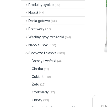
Produkty sypkie
(89)
Nabiał
(45)
Dania gotowe
(131)
Przetwory
(77)
Wędliny ryby mrożonki
(141)
Napoje i soki
(140)
Słodycze i ciastka
(303)
Batony i wafelki
(44)
Ciastka
(55)
Cukierki
(40)
Żelki
(22)
Czekolady
(27)
Chipsy
(33)
CUK