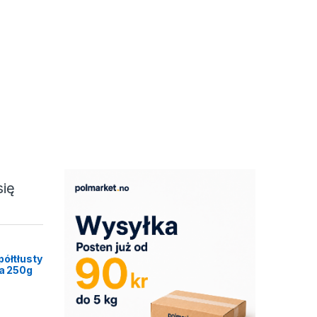
się
półtłusty
ca 250g