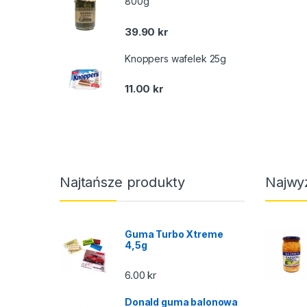
800g
39.90
kr
Knoppers wafelek 25g
11.00
kr
Najtańsze produkty
Najwy
Guma Turbo Xtreme
4,5g
6.00
kr
Donald guma balonowa