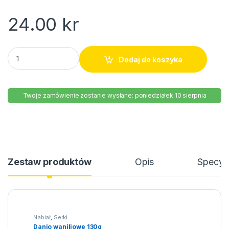
24.00
kr
Danio waniliowe 130g quantity
Dodaj do koszyka
Twoje zamówienie zostanie wysłane: poniedziałek 10 sierpnia
Zestaw produktów
Opis
Specyfi
Nabiał
,
Serki
homogenizowane
Danio waniliowe 130g