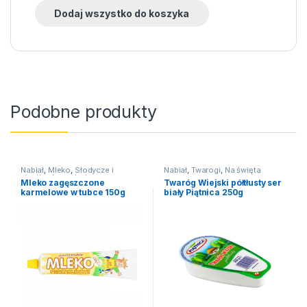
Dodaj wszystko do koszyka
Podobne produkty
Nabiał
,
Mleko
,
Słodycze i
Nabiał
,
Twarogi
,
Na święta
ciastka
,
Inne słodycze
Mleko zagęszczone
Twaróg Wiejski półtłusty ser
karmelowe w tubce 150g
biały Piątnica 250g