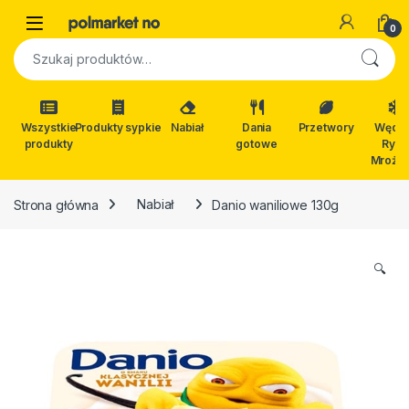
Skip to navigation
Skip to content
Open
0
Szukaj:
Wszystkie
Produkty sypkie
Nabiał
Dania
Przetwory
Wędli
produkty
gotowe
Ryby
Mrożon
Strona główna
Nabiał
Danio waniliowe 130g
🔍