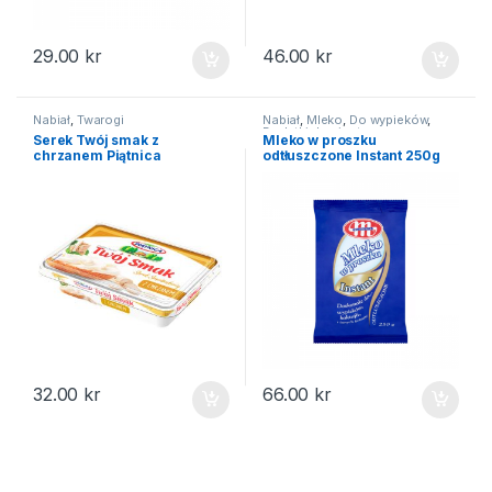
29.00
kr
46.00
kr
Nabiał
,
Twarogi
Nabiał
,
Mleko
,
Do wypieków
,
Dodatki do ciast
Serek Twój smak z
Mleko w proszku
chrzanem Piątnica
odtłuszczone Instant 250g
32.00
kr
66.00
kr