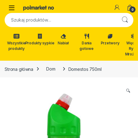
Skip to navigation
Skip to content
Open
0
Szukaj:
Wszystkie
Produkty sypkie
Nabiał
Dania
Przetwory
Wędli
produkty
gotowe
Ryby
Mrożon
Strona główna
Dom
Domestos 750ml
🔍