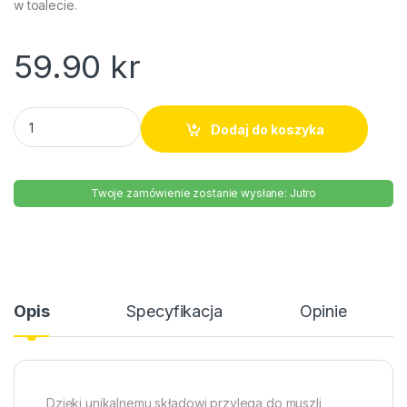
w toalecie.
59.90
kr
Domestos 750ml quantity
Dodaj do koszyka
Twoje zamówienie zostanie wysłane: Jutro
Opis
Specyfikacja
Opinie
Dzięki unikalnemu składowi przylega do muszli