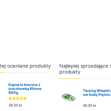
żej oceniane produkty
Najlepiej sprzedające 
produkty
Kapusta kiszona z
marchewką Klimex
Twaróg Wiejski 
860g
ser biały Piątni
Oceniono
38.00
kr
46.00
kr
5.00
na 5