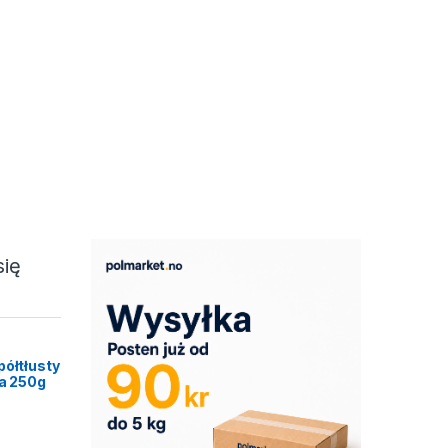
się
półtłusty
ca 250g