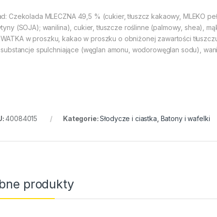
ad: Czekolada MLECZNA 49,5 % (cukier, tłuszcz kakaowy, MLEKO peł
ytyny (SOJA); wanilina), cukier, tłuszcze roślinne (palmowy, shea
WATKA w proszku, kakao w proszku o obniżonej zawartości tłuszczu
, substancje spulchniające (węglan amonu, wodorowęglan sodu), wani
U:
40084015
Kategorie:
Słodycze i ciastka
,
Batony i wafelki
bne produkty