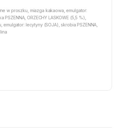
ne w proszku, miazga kakaowa, emulgator:
), mąka PSZENNA, ORZECHY LASKOWE (5,5 %),
, emulgator: lecytyny (SOJA), skrobia PSZENNA,
lina