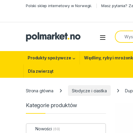
Skip to navigation
Skip to content
Polski sklep internetowy w Norwegii.
Masz pytania? Z
Search f
Open
Produkty spożywcze
Wędliny, ryby i mrożonk
Dla zwierząt
Strona główna
Słodycze i ciastka
Dup
Kategorie produktów
Nowości
(69)