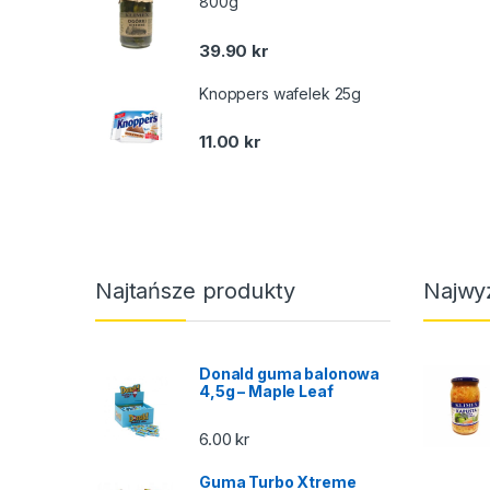
800g
39.90
kr
Knoppers wafelek 25g
11.00
kr
Najtańsze produkty
Najwy
Donald guma balonowa
4,5g – Maple Leaf
6.00
kr
Guma Turbo Xtreme