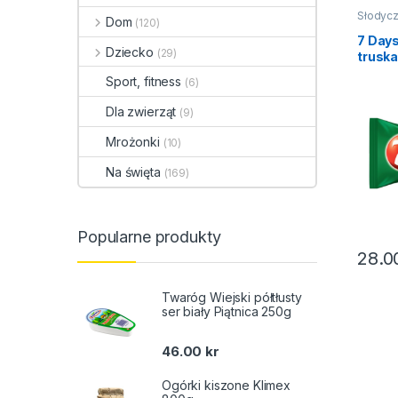
Słodycz
Dom
(120)
słodyc
7 Days
Dziecko
(29)
trusk
110g
Sport, fitness
(6)
Dla zwierząt
(9)
Mrożonki
(10)
Na święta
(169)
Popularne produkty
28.
Twaróg Wiejski półtłusty
ser biały Piątnica 250g
46.00
kr
Ogórki kiszone Klimex