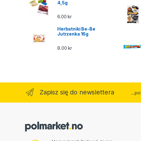
4,5g
6.00
kr
Herbatniki Be-Be
Jutrzenka 16g
8.00
kr
Zapisz się do newslettera
...p