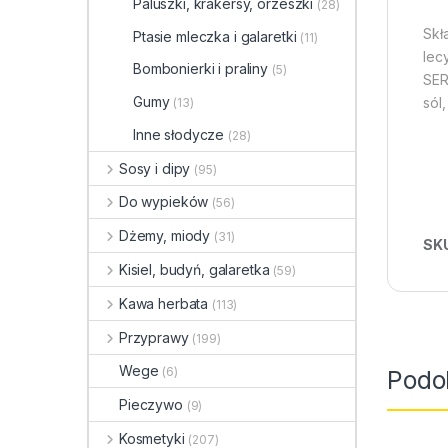
Paluszki, krakersy, orzeszki
(28)
Skł
Ptasie mleczka i galaretki
(11)
lec
Bombonierki i praliny
(5)
SER
Gumy
sól
(13)
Inne słodycze
(28)
Sosy i dipy
(95)
Do wypieków
(56)
Dżemy, miody
(31)
SK
Kisiel, budyń, galaretka
(59)
Kawa herbata
(113)
Przyprawy
(199)
Wege
(6)
Podo
Pieczywo
(9)
Kosmetyki
(207)