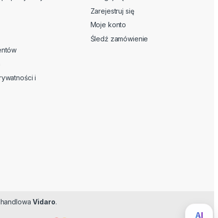
Zarejestruj się
Moje konto
Śledź zamówienie
ientów
n
rywatności i
ma handlowa
Vidaro
.
Feromoner
AI