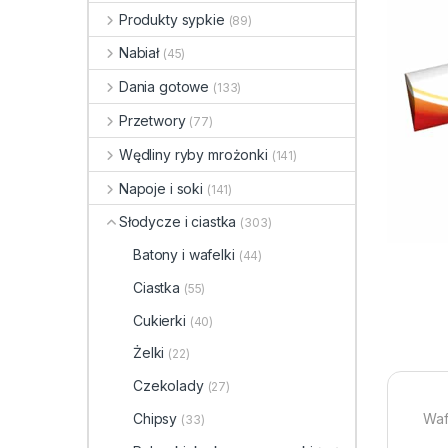
Produkty sypkie
(89)
Nabiał
(45)
Dania gotowe
(133)
Przetwory
(77)
Wędliny ryby mrożonki
(141)
Napoje i soki
(141)
Słodycze i ciastka
(303)
Batony i wafelki
(44)
Ciastka
(55)
Cukierki
(40)
Żelki
(22)
Czekolady
(27)
Waf
Chipsy
(33)