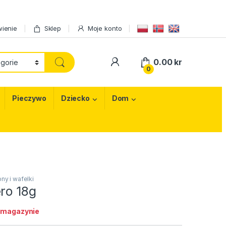
ienie
Sklep
Moje konto
My Account
0.00
kr
0
Pieczywo
Dziecko
Dom
ny i wafelki
ro 18g
 magazynie