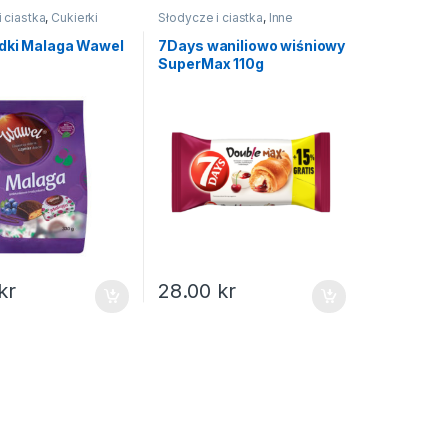
 ciastka
,
Cukierki
Słodycze i ciastka
,
Inne
słodycze
dki Malaga Wawel
7Days waniliowo wiśniowy
SuperMax 110g
kr
28.00
kr