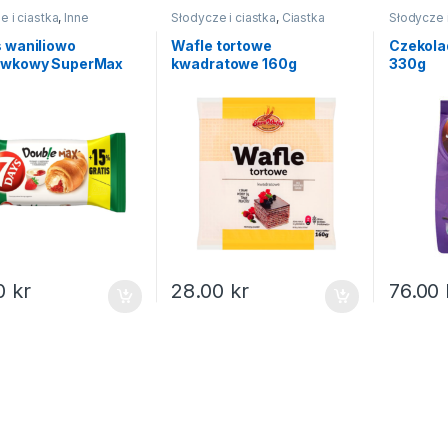
e i ciastka
,
Inne
Słodycze i ciastka
,
Ciastka
Słodycze i
ze
 waniliowo
Wafle tortowe
Czekola
awkowy SuperMax
kwadratowe 160g
330g
00
kr
28.00
kr
76.00