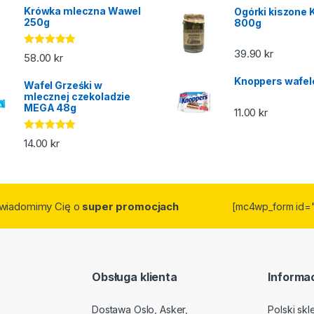
Krówka mleczna Wawel
Ogórki kiszone 
250g
800g
39.90
kr
Oceniono
58.00
kr
5.00
na 5
Knoppers wafel
Wafel Grześki w
mlecznej czekoladzie
MEGA 48g
11.00
kr
Oceniono
14.00
kr
5.00
na 5
owiadomimy Cię o
super promocjach
[mc4wp_form id=
Obsługa klienta
Informac
Dostawa Oslo, Asker,
Polski sk