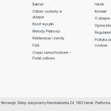
Bærum
Høvik
Odbiór osobisty w
Kontakt
sklepie
O sklepie
Koszt wysyłki
Opinie kl
Metody Płatności
Regulami
Reklamacje i zwroty
Polityka p
FQA
cookies
Części samochodowe –
Punkt odbioru
 Norwegii. Sklep stacjonarny Ramstadsletta 24, 1363 Høvik. Platfor