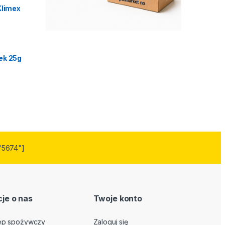
Klimex
ek 25g
"5674"]
je o nas
Twoje konto
lep spożywczy
Zaloguj się