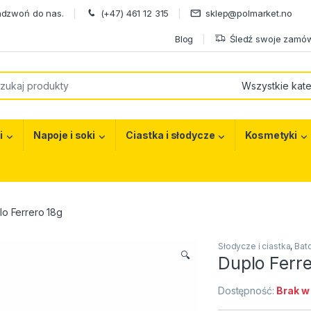
adzwoń do nas.
(+47) 461 12 315
sklep@polmarket.no
Blog
Śledź swoje zamów
or:
i
Napoje i soki
Ciastka i słodycze
Kosmetyki
lo Ferrero 18g
Słodycze i ciastka
,
Bato
🔍
Duplo Ferre
Dostępność:
Brak w