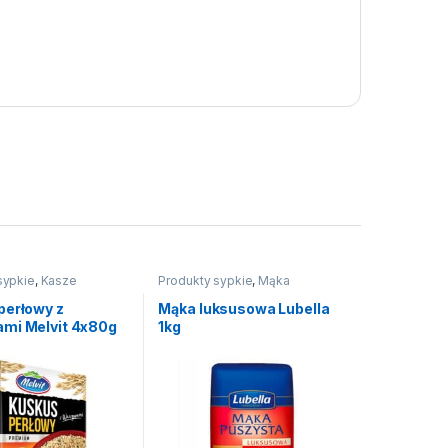
sypkie
,
Kasze
Produkty sypkie
,
Mąka
perłowy z
Mąka luksusowa Lubella
mi Melvit 4x80g
1kg