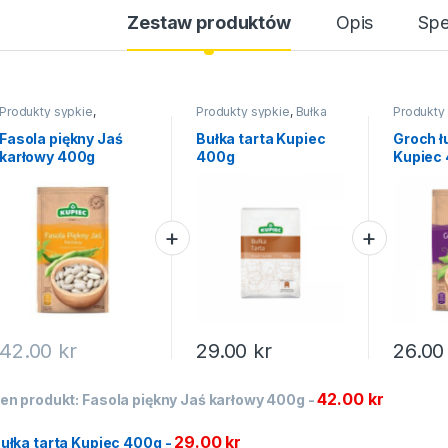
Zestaw produktów
Opis
Spe
Produkty sypkie
,
Produkty sypkie
,
Bułka
Produkty
Warzywa strączkowe i
tarta
Warzywa 
ziarna
ziarna
Fasola piękny Jaś
Bułka tarta Kupiec
Groch ł
karłowy 400g
400g
Kupiec
42.00
kr
29.00
kr
26.0
42.00
kr
en produkt:
Fasola piękny Jaś karłowy 400g
-
29.00
kr
ułka tarta Kupiec 400g
-