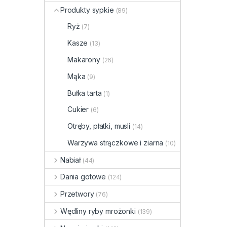
Produkty sypkie
(89)
Ryż
(7)
Kasze
(13)
Makarony
(26)
Mąka
(9)
Bułka tarta
(1)
Cukier
(6)
Otręby, płatki, musli
(14)
Warzywa strączkowe i ziarna
(10)
Nabiał
(44)
Dania gotowe
(124)
Przetwory
(76)
Wędliny ryby mrożonki
(139)