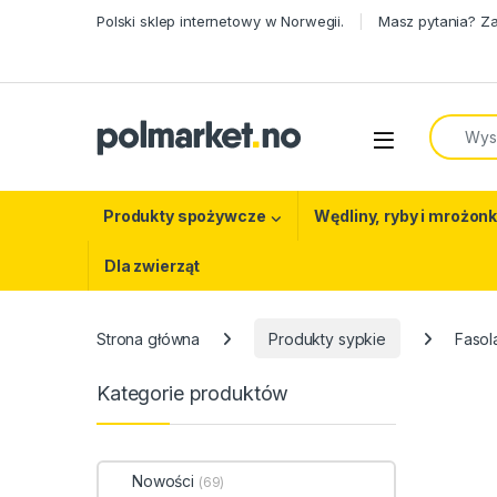
Skip to navigation
Skip to content
Polski sklep internetowy w Norwegii.
Masz pytania? Z
Search f
Open
Produkty spożywcze
Wędliny, ryby i mrożonk
Dla zwierząt
Strona główna
Produkty sypkie
Fasol
Kategorie produktów
Nowości
(69)