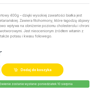
rłowy 400g – dzięki wysokiej zawartości białka jest
tariańskiej. Zawiera fitohormony, które łagodzą objawy
wo wpływa na obniżenie poziomu cholesterolu i chroni
wotworowymi. Jest nieocenionym źródłem witamin z
a także potasu i kwasu foliowego.
r
karłowy 400g quantity
Dodaj do koszyka
wienie zostanie wysłane: poniedziałek 10 sierpnia