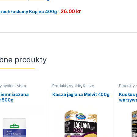
26.00
kr
roch łuskany Kupiec 400g
-
bne produkty
y sypkie
,
Mąka
Produkty sypkie
,
Kasze
Produkty 
ziemniaczana
Kasza jaglana Melvit 400g
Kuskus 
c 500g
warzywa