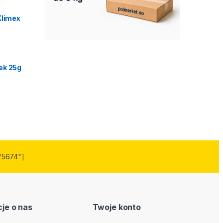
Klimex
ek 25g
"5674"]
je o nas
Twoje konto