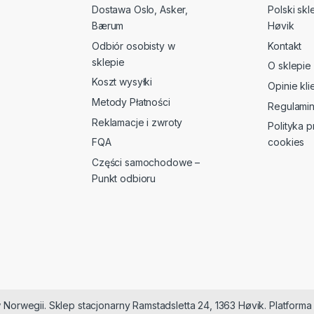
Dostawa Oslo, Asker,
Polski sk
Bærum
Høvik
Odbiór osobisty w
Kontakt
sklepie
O sklepie
Koszt wysyłki
Opinie kl
Metody Płatności
Regulami
Reklamacje i zwroty
Polityka p
FQA
cookies
Części samochodowe –
Punkt odbioru
 Norwegii. Sklep stacjonarny Ramstadsletta 24, 1363 Høvik. Platfor