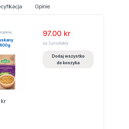
cyfikacja
Opinie
97.00
kr
 sypkie
,
strączkowe i
uskany
za
3
produkty
 400g
Dodaj wszystko
do koszyka
0
kr