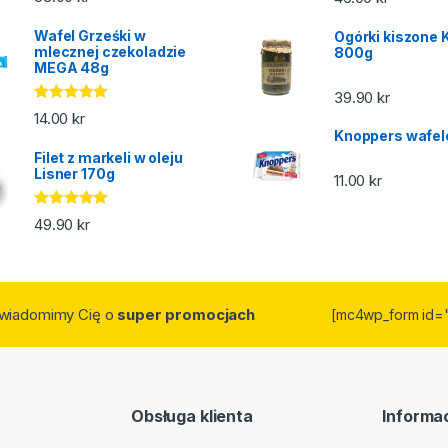
5.00
na 5
Wafel Grześki w
Ogórki kiszone 
mlecznej czekoladzie
800g
MEGA 48g
39.90
kr
Oceniono
14.00
kr
5.00
na 5
Knoppers wafel
Filet z markeli w oleju
Lisner 170g
11.00
kr
Oceniono
49.90
kr
5.00
na 5
owiadomimy Cię o
super promocjach
[mc4wp_form id=
Obsługa klienta
Informac