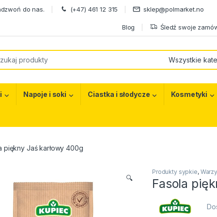
adzwoń do nas.
(+47) 461 12 315
sklep@polmarket.no
Blog
Śledź swoje zamów
or:
i
Napoje i soki
Ciastka i słodycze
Kosmetyki
a piękny Jaś karłowy 400g
Produkty sypkie
,
Warzy
🔍
Fasola pię
Do