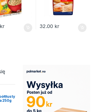
kr
32.00
kr
się
półtłusty
ca 250g