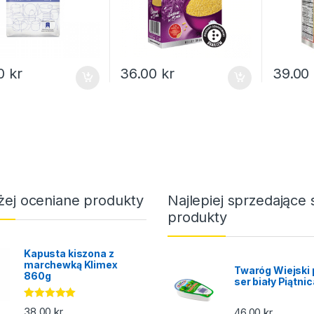
00
kr
36.00
kr
39.00
żej oceniane produkty
Najlepiej sprzedające 
produkty
Kapusta kiszona z
marchewką Klimex
Twaróg Wiejski 
860g
ser biały Piątni
Oceniono
38.00
kr
46.00
kr