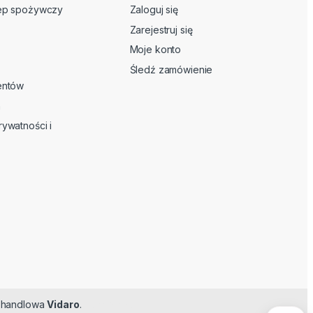
lep spożywczy
Zaloguj się
Zarejestruj się
Moje konto
Śledź zamówienie
ientów
n
rywatności i
ma handlowa
Vidaro
.
Feromoner