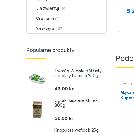
Dla zwierząt
(9)
G
Mrożonki
(9)
Na święta
(167)
Popularne produkty
Podo
Twaróg Wiejski półtłusty
ser biały Piątnica 250g
Produkt
46.00
kr
Mąka 
Kupie
Ogórki kiszone Klimex
800g
39.90
kr
Knoppers wafelek 25g