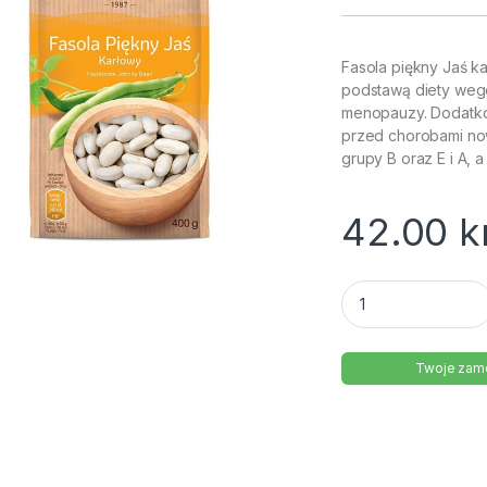
Fasola piękny Jaś ka
podstawą diety wege
menopauzy. Dodatko
przed chorobami no
grupy B oraz E i A, 
42.00
k
Fasola piękny Jaś 
Twoje zamó