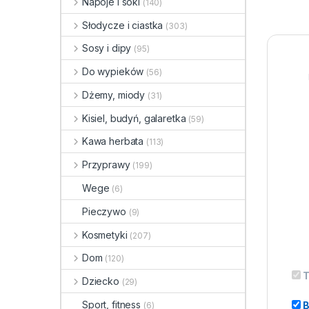
Napoje i soki
(140)
Słodycze i ciastka
(303)
Sosy i dipy
(95)
Do wypieków
(56)
Dżemy, miody
(31)
Kisiel, budyń, galaretka
(59)
Kawa herbata
(113)
Przyprawy
(199)
Wege
(6)
Pieczywo
(9)
Kosmetyki
(207)
Dom
(120)
T
Dziecko
(29)
Sport, fitness
B
(6)