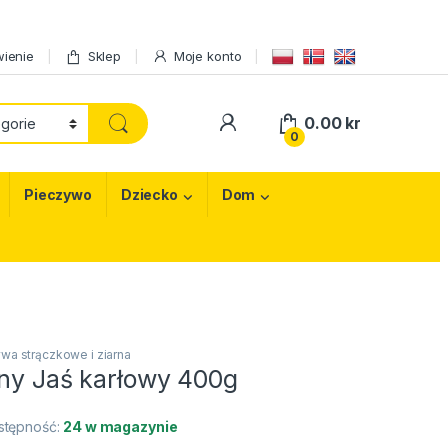
ienie
Sklep
Moje konto
My Account
0.00
kr
0
Pieczywo
Dziecko
Dom
wa strączkowe i ziarna
kny Jaś karłowy 400g
stępność:
24 w magazynie