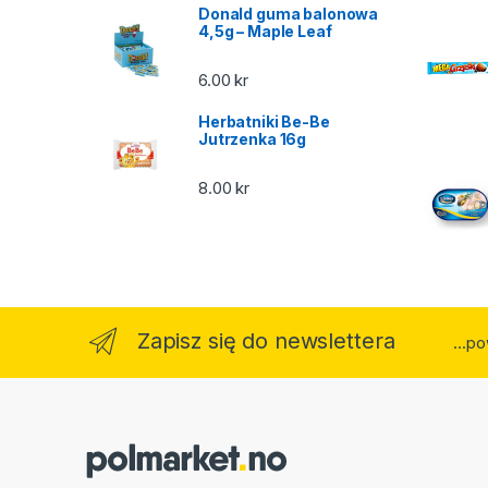
Donald guma balonowa
4,5g – Maple Leaf
6.00
kr
Herbatniki Be-Be
Jutrzenka 16g
8.00
kr
Zapisz się do newslettera
...p