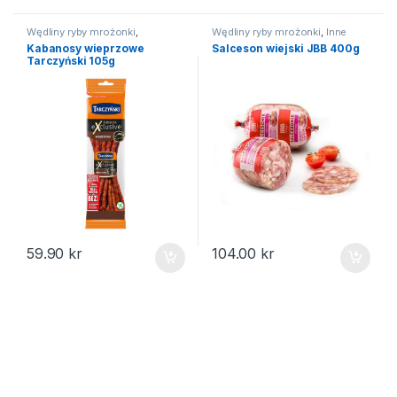
Wędliny ryby mrożonki
,
Wędliny ryby mrożonki
,
Inne
Kabanosy
wędliny
Kabanosy wieprzowe
Salceson wiejski JBB 400g
Tarczyński 105g
59.90
kr
104.00
kr