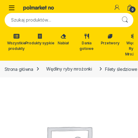
Skip to navigation
Skip to content
Open
0
Szukaj:
Wszystkie
Produkty sypkie
Nabiał
Dania
Przetwory
Wędli
produkty
gotowe
Ryby
Mrożon
Strona główna
Wędliny ryby mrożonki
Filety śledziow