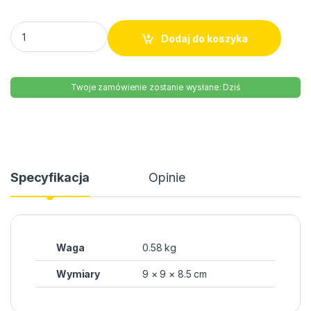
Filety śledziowe w sosie grzybowym Lisner 280g quantity
Dodaj do koszyka
Twoje zamówienie zostanie wysłane: Dziś
Specyfikacja
Opinie
Waga
0.58 kg
Wymiary
9 × 9 × 8.5 cm