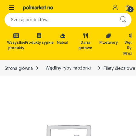
Skip to navigation
Skip to content
Open
0
Szukaj:
Wszystkie
Produkty sypkie
Nabiał
Dania
Przetwory
Wędli
produkty
gotowe
Ryby
Mrożon
Strona główna
Wędliny ryby mrożonki
Filety śledziow