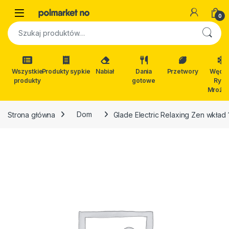
Skip to navigation
Skip to content
Open
0
Szukaj:
Wszystkie
Produkty sypkie
Nabiał
Dania
Przetwory
Wędli
produkty
gotowe
Ryby
Mrożon
Strona główna
Dom
Glade Electric Relaxing Zen wkład 