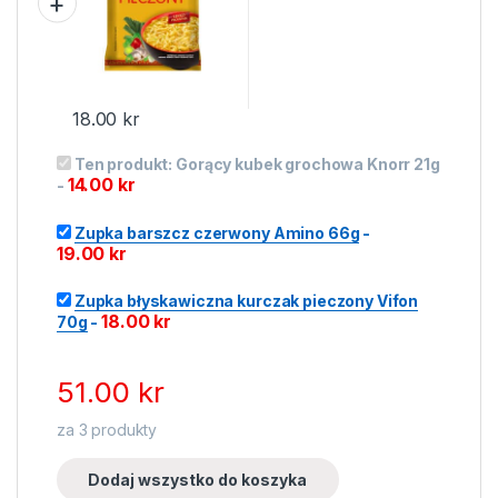
18.00
kr
Ten produkt:
Gorący kubek grochowa Knorr 21g
14.00
kr
-
Zupka barszcz czerwony Amino 66g
-
19.00
kr
Zupka błyskawiczna kurczak pieczony Vifon
18.00
kr
70g
-
51.00
kr
za
3
produkty
Dodaj wszystko do koszyka