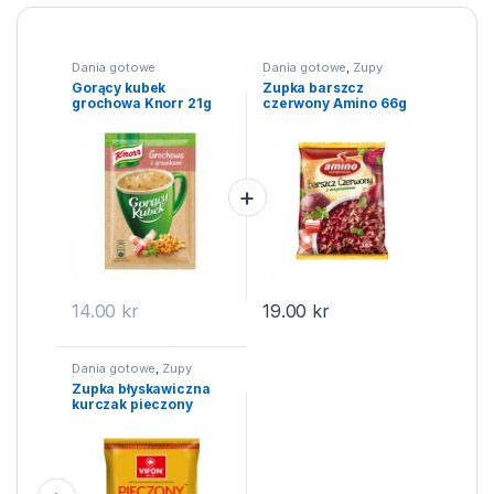
Dania gotowe
Dania gotowe
,
Zupy
instant
Gorący kubek
Zupka barszcz
grochowa Knorr 21g
czerwony Amino 66g
14.00
kr
19.00
kr
Dania gotowe
,
Zupy
instant
Zupka błyskawiczna
kurczak pieczony
Vifon 70g