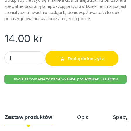
wodą, aby cieszyć się smakiem doskonałej zupki. Knorr zawiera
specjalnie dobraną kompozycję przypraw. Dzięki temu zupa jest
aromatyczna i świetnie zastąpi tą domową. Zawartość torebki
po przygotowaniu wystarczy na jedną porcję.
14.00
kr
Gorący kubek grochowa Knorr 21g quantity
Dodaj do koszyka
Twoje zamówienie zostanie wysłane: poniedziałek 10 sierpnia
Zestaw produktów
Opis
Specyfi