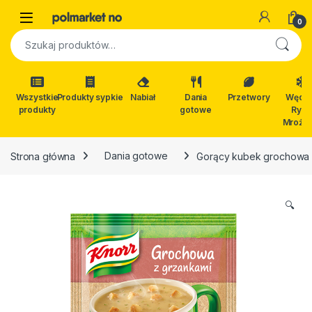
Skip to navigation
Skip to content
Open
0
Szukaj:
Wszystkie
Produkty sypkie
Nabiał
Dania
Przetwory
Wędli
produkty
gotowe
Ryby
Mrożon
Strona główna
Dania gotowe
Gorący kubek grochowa 
🔍