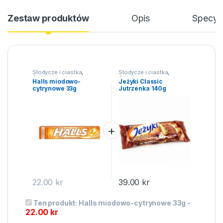
Zestaw produktów
Opis
Specyfi
Słodycze i ciastka
,
Słodycze i ciastka
,
Cukierki
Ciastka
Halls miodowo-
Jeżyki Classic
cytrynowe 33g
Jutrzenka 140g
22.00
kr
39.00
kr
Ten produkt:
Halls miodowo-cytrynowe 33g
-
22.00
kr