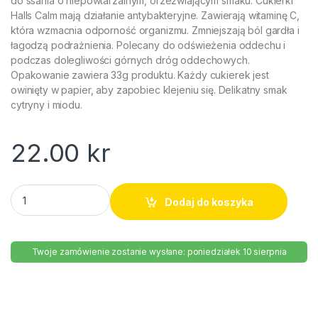
do ssania o niepowtarzalnym, orzeźwiającym smaku. Cukierki
Halls Calm mają działanie antybakteryjne. Zawierają witaminę C,
która wzmacnia odporność organizmu. Zmniejszają ból gardła i
łagodzą podrażnienia. Polecany do odświeżenia oddechu i
podczas dolegliwości górnych dróg oddechowych.
Opakowanie zawiera 33g produktu. Każdy cukierek jest
owinięty w papier, aby zapobiec klejeniu się. Delikatny smak
cytryny i miodu.
22.00
kr
Halls miodowo-cytrynowe 33g quantity
Dodaj do koszyka
Twoje zamówienie zostanie wysłane: poniedziałek 10 sierpnia