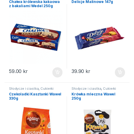
Chałwa królewska kakaowa
Delicje Malinowe 147g
z bakaliami Wedel 250g
59.00
kr
39.90
kr
Słodycze i ciastka
,
Cukierki
Słodycze i ciastka
,
Cukierki
Czekoladki Kasztanki Wawel
Krówka mleczna Wawel
330g
250g