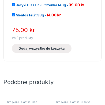
39.00
kr
Jeżyki Classic Jutrzenka 140g
-
14.00
kr
Mentos Fruit 38g
-
75.00
kr
za
3
produkty
Dodaj wszystko do koszyka
Podobne produkty
Słodycze i ciastka
,
Inne
Słodycze i ciastka
,
Ciastka
słodycze