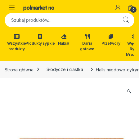
Skip to navigation
Skip to content
Open
0
Szukaj:
Wszystkie
Produkty sypkie
Nabiał
Dania
Przetwory
Wędli
produkty
gotowe
Ryby
Mrożon
Strona główna
Słodycze i ciastka
Halls miodowo-cytr
🔍