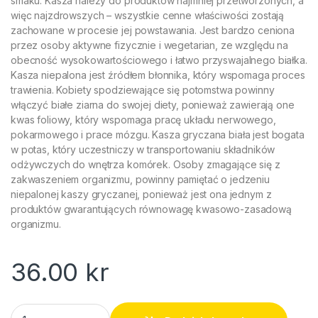
smaku. Kasza należy do produktów najmniej przetworzonych, a
więc najzdrowszych – wszystkie cenne właściwości zostają
zachowane w procesie jej powstawania. Jest bardzo ceniona
przez osoby aktywne fizycznie i wegetarian, ze względu na
obecność wysokowartościowego i łatwo przyswajalnego białka.
Kasza niepalona jest źródłem błonnika, który wspomaga proces
trawienia. Kobiety spodziewające się potomstwa powinny
włączyć białe ziarna do swojej diety, ponieważ zawierają one
kwas foliowy, który wspomaga pracę układu nerwowego,
pokarmowego i prace mózgu. Kasza gryczana biała jest bogata
w potas, który uczestniczy w transportowaniu składników
odżywczych do wnętrza komórek. Osoby zmagające się z
zakwaszeniem organizmu, powinny pamiętać o jedzeniu
niepalonej kaszy gryczanej, ponieważ jest ona jednym z
produktów gwarantujących równowagę kwasowo-zasadową
organizmu.
36.00
kr
Kasza gryczana biała Melvit 400g quantity