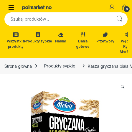
Skip to navigation
Skip to content
Open
0
Szukaj:
Wszystkie
Produkty sypkie
Nabiał
Dania
Przetwory
Wędli
produkty
gotowe
Ryby
Mrożon
Strona główna
Produkty sypkie
Kasza gryczana biała 
🔍