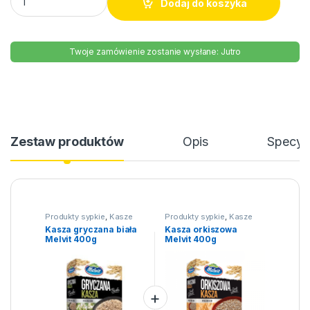
Dodaj do koszyka
Twoje zamówienie zostanie wysłane: Jutro
Zestaw produktów
Opis
Specyfi
Produkty sypkie
,
Kasze
Produkty sypkie
,
Kasze
Kasza gryczana biała
Kasza orkiszowa
Melvit 400g
Melvit 400g