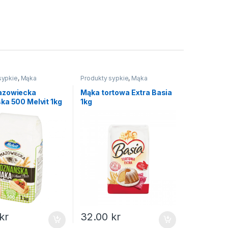
sypkie
,
Mąka
Produkty sypkie
,
Mąka
azowiecka
Mąka tortowa Extra Basia
ka 500 Melvit 1kg
1kg
kr
32.00
kr