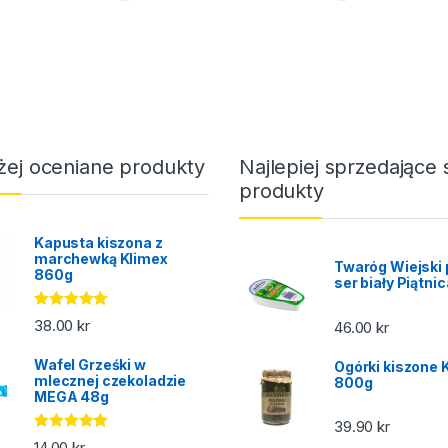
żej oceniane produkty
Najlepiej sprzedające 
produkty
Kapusta kiszona z
marchewką Klimex
Twaróg Wiejski 
860g
ser biały Piątni
Oceniono
38.00
kr
46.00
kr
5.00
na 5
Wafel Grześki w
Ogórki kiszone 
mlecznej czekoladzie
800g
MEGA 48g
39.90
kr
Oceniono
14.00
kr