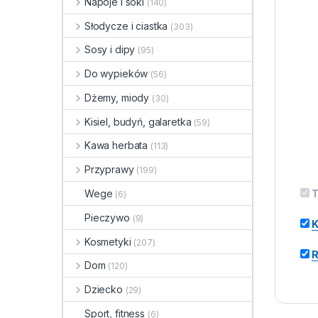
Napoje i soki
(140)
Słodycze i ciastka
(303)
Sosy i dipy
(95)
Do wypieków
(56)
Dżemy, miody
(30)
Kisiel, budyń, galaretka
(59)
Kawa herbata
(113)
Przyprawy
(199)
Wege
T
(6)
Pieczywo
(9)
K
Kosmetyki
(207)
R
Dom
(120)
Dziecko
(29)
Sport, fitness
(6)