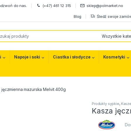
adzwoń do nas.
(+47) 461 12 315
sklep@polmarket.no
Blog
Śledź swoje zamów
or:
i
Napoje i soki
Ciastka i słodycze
Kosmetyki
 jęczmienna mazurska Melvit 400g
Produkty sypkie
,
Kasz
Kasza jęcz
Do