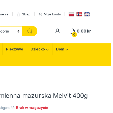
ienie
Sklep
Moje konto
My Account
0.00
kr
0
Pieczywo
Dziecko
Dom
e
mienna mazurska Melvit 400g
stępność:
Brak w magazynie