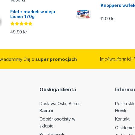
5.00
na 5
Knoppers wafel
Filet z markeli w oleju
Lisner 170g
11.00
kr
Oceniono
49.90
kr
5.00
na 5
owiadomimy Cię o
super promocjach
[mc4wp_form id=
Obsługa klienta
Informac
Dostawa Oslo, Asker,
Polski sk
Bærum
Høvik
Odbiór osobisty w
Kontakt
sklepie
O sklepie
Koszt wysyłki