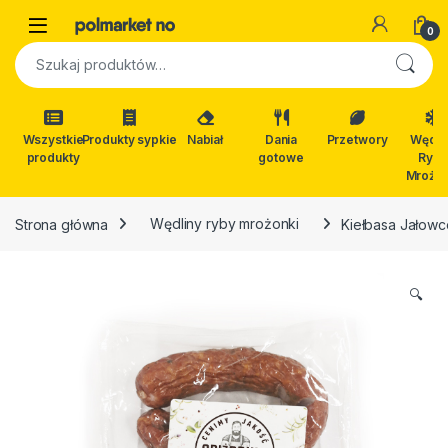
Skip to navigation
Skip to content
Open
0
Szukaj:
Wszystkie
Produkty sypkie
Nabiał
Dania
Przetwory
Wędli
produkty
gotowe
Ryby
Mrożon
Strona główna
Wędliny ryby mrożonki
Kiełbasa Jałowc
🔍