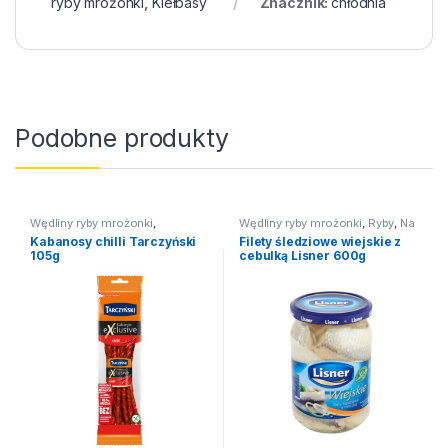
ryby mrożonki
,
Kiełbasy
Znacznik:
chłodnia
Podobne produkty
Wędliny ryby mrożonki
,
Wędliny ryby mrożonki
,
Ryby
,
Na
Kabanosy
święta
Kabanosy chilli Tarczyński
Filety śledziowe wiejskie z
105g
cebulką Lisner 600g