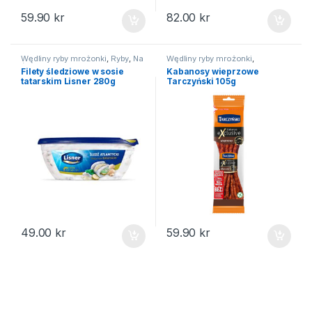
59.90
kr
82.00
kr
Wędliny ryby mrożonki
,
Ryby
,
Na
Wędliny ryby mrożonki
,
święta
Kabanosy
Filety śledziowe w sosie
Kabanosy wieprzowe
tatarskim Lisner 280g
Tarczyński 105g
49.00
kr
59.90
kr