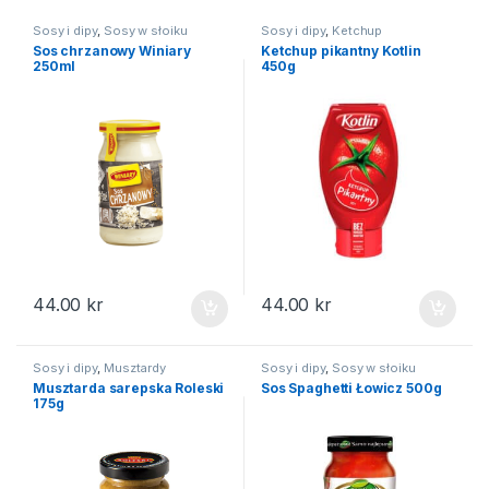
Sosy i dipy
,
Sosy w słoiku
Sosy i dipy
,
Ketchup
Sos chrzanowy Winiary
Ketchup pikantny Kotlin
250ml
450g
44.00
kr
44.00
kr
Sosy i dipy
,
Musztardy
Sosy i dipy
,
Sosy w słoiku
Musztarda sarepska Roleski
Sos Spaghetti Łowicz 500g
175g