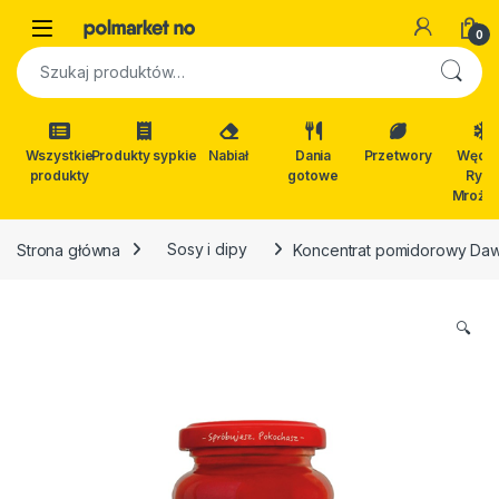
Skip to navigation
Skip to content
Open
0
Szukaj:
Wszystkie
Produkty sypkie
Nabiał
Dania
Przetwory
Wędli
produkty
gotowe
Ryby
Mrożon
Strona główna
Sosy i dipy
Koncentrat pomidorowy Da
🔍