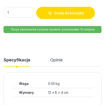
Krem nawilżający matujący 25+ Ziaja 50 ml quantity
Dodaj do koszyka
Twoje zamówienie zostanie wysłane: poniedziałek 10 sierpnia
Specyfikacja
Opinie
Waga
0.05 kg
Wymiary
12 × 8 × 4 cm