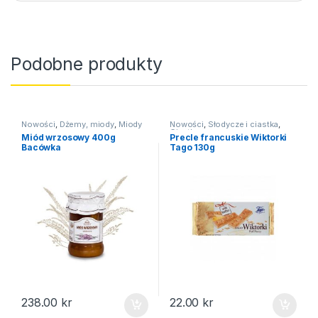
Podobne produkty
Nowości
,
Dżemy, miody
,
Miody
Nowości
,
Słodycze i ciastka
,
Ciastka
Miód wrzosowy 400g
Precle francuskie Wiktorki
Bacówka
Tago 130g
238.00
kr
22.00
kr