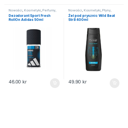
Nowości
,
Kosmetyki
,
Perfumy,
Nowości
,
Kosmetyki
,
Płyny,
dezodoranty
mydła do kąpieli
Dezodorant Sport Fresh
Żel pod prysznic Wild Beat
RollOn Adidas 50ml
Str8 400ml
46.00
kr
49.90
kr