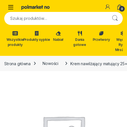
Skip to navigation
Skip to content
Open
0
Szukaj:
Wszystkie
Produkty sypkie
Nabiał
Dania
Przetwory
Wędli
produkty
gotowe
Ryby
Mrożon
Strona główna
Nowości
Krem nawilżający matujący 25+ 