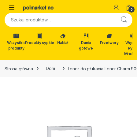
Skip to navigation
Skip to content
Open
0
Szukaj:
Wszystkie
Produkty sypkie
Nabiał
Dania
Przetwory
Wędli
produkty
gotowe
Ryby
Mrożon
Strona główna
Dom
Lenor do płukania Lenor Charm 90