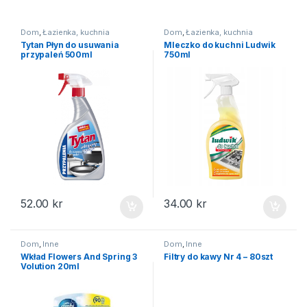
Dom
,
Łazienka, kuchnia
Dom
,
Łazienka, kuchnia
Tytan Płyn do usuwania
Mleczko do kuchni Ludwik
przypaleń 500ml
750ml
52.00
kr
34.00
kr
Dom
,
Inne
Dom
,
Inne
Wkład Flowers And Spring 3
Filtry do kawy Nr 4 – 80szt
Volution 20ml