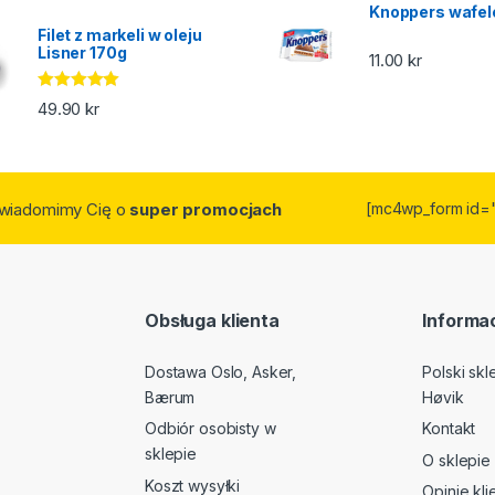
5.00
na 5
Knoppers wafel
Filet z markeli w oleju
Lisner 170g
11.00
kr
Oceniono
49.90
kr
5.00
na 5
owiadomimy Cię o
super promocjach
[mc4wp_form id=
Obsługa klienta
Informac
Dostawa Oslo, Asker,
Polski sk
Bærum
Høvik
Odbiór osobisty w
Kontakt
sklepie
O sklepie
Koszt wysyłki
Opinie kl