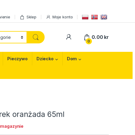
ienie
Sklep
Moje konto
My Account
0.00
kr
0
Pieczywo
Dziecko
Dom
rek oranżada 65ml
 magazynie