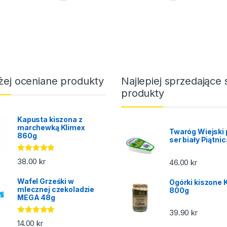
żej oceniane produkty
Najlepiej sprzedające 
produkty
Kapusta kiszona z
marchewką Klimex
Twaróg Wiejski 
860g
ser biały Piątni
Oceniono
38.00
kr
46.00
kr
5.00
na 5
Wafel Grześki w
Ogórki kiszone 
mlecznej czekoladzie
800g
MEGA 48g
39.90
kr
Oceniono
14.00
kr