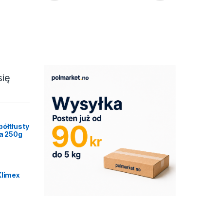
się
półtłusty
ca 250g
Klimex