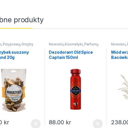
bne produkty
i
,
Przyprawy
,
Grzyby
Nowości
,
Kosmetyki
,
Perfumy,
Nowości
,
e
dezodoranty
zybek suszony
Dezodorant Old Spice
Miód wr
and 20g
Captain 150ml
Bacówk
90
kr
88.00
kr
238.