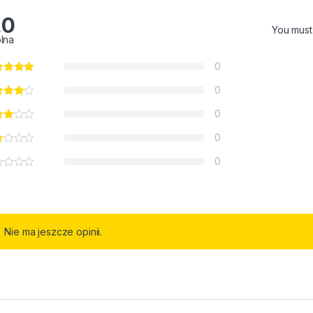
.0
You mus
lna
0
0
0
0
0
Nie ma jeszcze opinii.