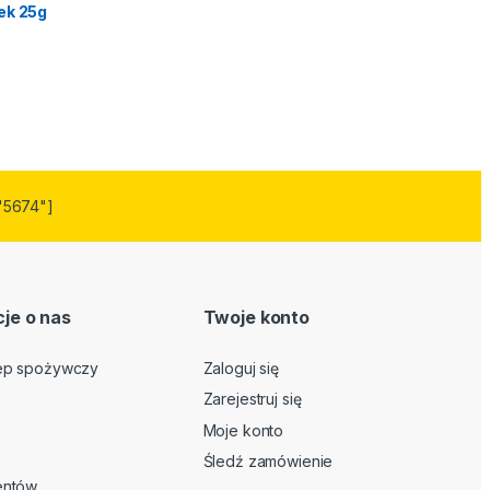
ek 25g
"5674"]
je o nas
Twoje konto
lep spożywczy
Zaloguj się
Zarejestruj się
Moje konto
Śledź zamówienie
ientów