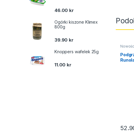
46.00
kr
Podo
Ogórki kiszone Klimex
800g
39.90
kr
Nowośc
suszon
Knoppers wafelek 25g
Podgr
Runol
11.00
kr
52.