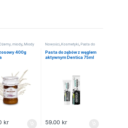
Dżemy, miody
,
Miody
Nowości
,
Kosmetyki
,
Pasta do
zębów
zosowy 400g
Pasta do zębów z węglem
a
aktywnym Dentica 75ml
00
kr
59.00
kr