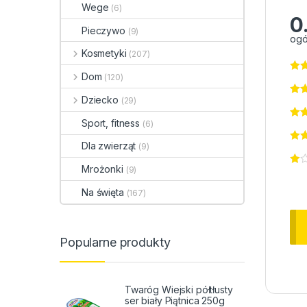
Wege
(6)
0
Pieczywo
(9)
ogó
Kosmetyki
(207)
Dom
(120)
Dziecko
(29)
Sport, fitness
(6)
Dla zwierząt
(9)
Mrożonki
(9)
Na święta
(167)
Popularne produkty
Twaróg Wiejski półtłusty
ser biały Piątnica 250g