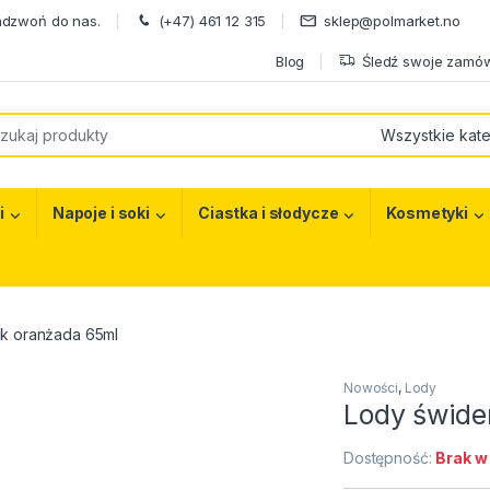
adzwoń do nas.
(+47) 461 12 315
sklep@polmarket.no
Blog
Śledź swoje zamów
or:
i
Napoje i soki
Ciastka i słodycze
Kosmetyki
k oranżada 65ml
Nowości
,
Lody
Lody świde
Dostępność:
Brak w