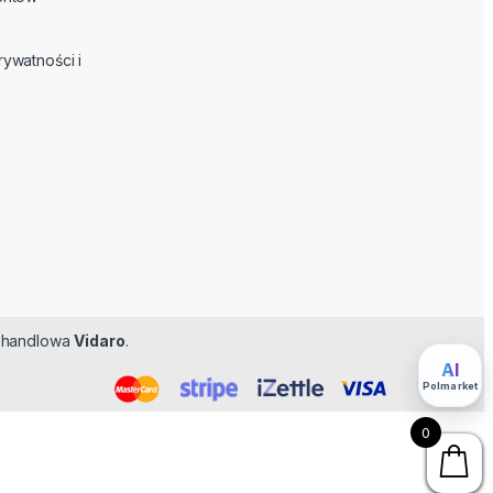
n
rywatności i
ma handlowa
Vidaro
.
Feromoner
AI
Polmarket
0