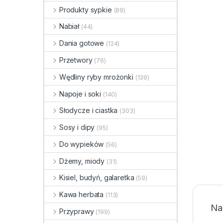
Produkty sypkie
(89)
Nabiał
(44)
Dania gotowe
(124)
Przetwory
(76)
Wędliny ryby mrożonki
(139)
Napoje i soki
(140)
Słodycze i ciastka
(303)
Sosy i dipy
(95)
Do wypieków
(56)
Dżemy, miody
(31)
Kisiel, budyń, galaretka
(59)
Kawa herbata
(113)
Na
Przyprawy
(199)