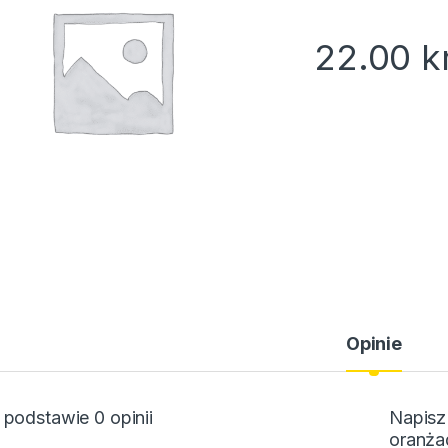
22.00
k
Opinie
 podstawie 0 opinii
Napisz
oranża