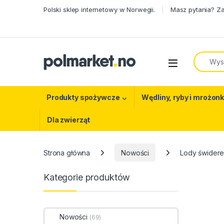
Skip to navigation
Skip to content
Polski sklep internetowy w Norwegii.
Masz pytania? Z
Search f
Open
Produkty spożywcze
Wędliny, ryby i mrożonk
Dla zwierząt
Strona główna
Nowości
Lody świdere
Kategorie produktów
Nowości
(69)