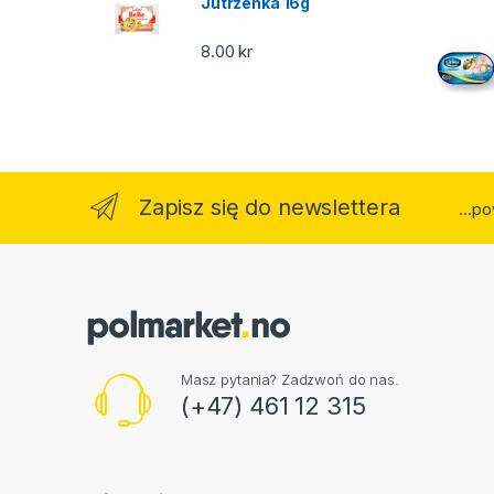
Jutrzenka 16g
8.00
kr
Zapisz się do newslettera
...p
Masz pytania? Zadzwoń do nas.
(+47) 461 12 315