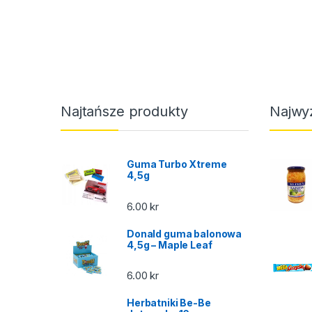
Najtańsze produkty
Najwy
Guma Turbo Xtreme
4,5g
6.00
kr
Donald guma balonowa
4,5g – Maple Leaf
6.00
kr
Herbatniki Be-Be