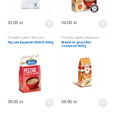
32.00
kr
34.00
kr
Produkty sypkie
,
Warzywa
Produkty sypkie
,
Makarony
strączkowe i ziarna
Pęczak kujawski Melvit 400g
Makaron gniazdko
Czaniecki 500g
36.00
kr
59.90
kr