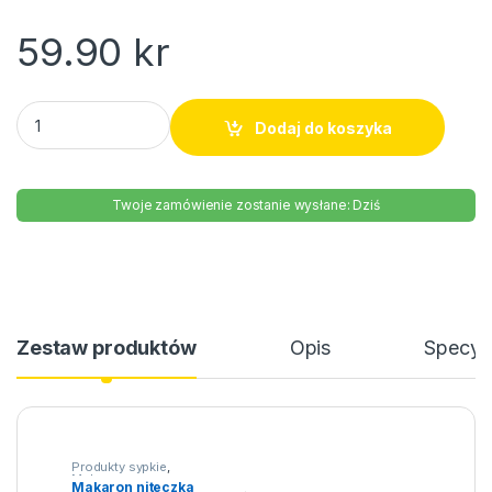
59.90
kr
Makaron niteczka walcowana 500g quantity
Dodaj do koszyka
Twoje zamówienie zostanie wysłane: Dziś
Zestaw produktów
Opis
Specyfi
Produkty sypkie
,
Makarony
Makaron niteczka