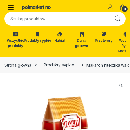
Skip to navigation
Skip to content
Open
0
Szukaj:
Wszystkie
Produkty sypkie
Nabiał
Dania
Przetwory
Wędli
produkty
gotowe
Ryby
Mrożon
Strona główna
Produkty sypkie
Makaron niteczka wal
🔍